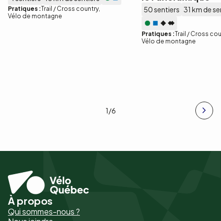
Pratiques :
Trail / Cross country
50 sentiers
31 km de se
Vélo de montagne
Pratiques :
Trail / Cross co
Vélo de montagne
1
/6
À propos
Pied
Qui sommes-nous ?
de