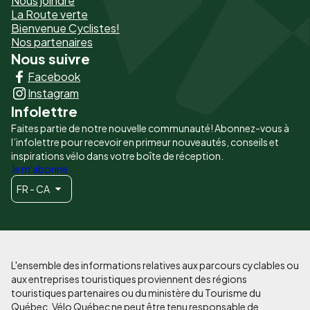
Nous joindre
La Route verte
page
Bienvenue Cyclistes!
-
Nos partenaires
Nous suivre
Liens
Facebook
principaux
Instagram
Infolettre
Faites partie de notre nouvelle communauté! Abonnez-vous à
l’infolettre pour recevoir en primeur nouveautés, conseils et
inspirations vélo dans votre boîte de réception.
Je m'abonne
FR - CA
L'ensemble des informations relatives aux parcours cyclables ou
aux entreprises touristiques proviennent des régions
touristiques partenaires ou du ministère du Tourisme du
Québec. Vélo Québec ne peut être tenu responsable de