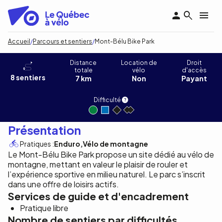
Aller
au
contenu
principal
Fil
Accueil
Parcours et sentiers
Mont-Bélu Bike Park
d'Ariane
Mont-Bélu Bike Park
Distance
Location de
Droit
totale
vélo
d'accès
8 sentiers
7 km
Non
Payant
Difficulté
Présentation
Pratiques :
Enduro
Vélo de montagne
Le Mont-Bélu Bike Park propose un site dédié au vélo de
montagne, mettant en valeur le plaisir de rouler et
l’expérience sportive en milieu naturel. Le parc s’inscrit
dans une offre de loisirs actifs.
Services de guide et d'encadrement
Pratique libre
Nombre de sentiers par difficultés