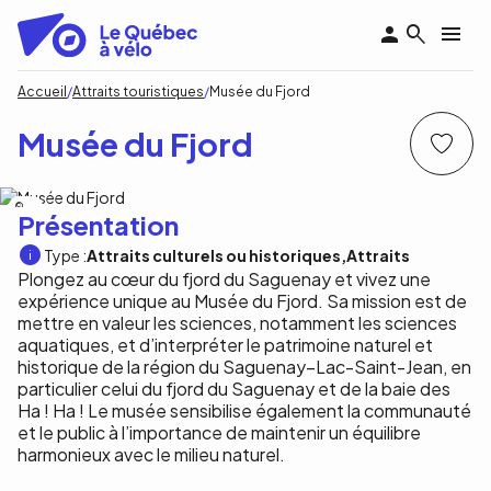
Aller
au
contenu
principal
Fil
Accueil
Attraits touristiques
Musée du Fjord
d'Ariane
Musée du Fjord
NA
Présentation
Type :
Attraits culturels ou historiques
Attraits
Plongez au cœur du fjord du Saguenay et vivez une
expérience unique au Musée du Fjord. Sa mission est de
mettre en valeur les sciences, notamment les sciences
aquatiques, et d’interpréter le patrimoine naturel et
historique de la région du Saguenay–Lac-Saint-Jean, en
particulier celui du fjord du Saguenay et de la baie des
Ha ! Ha ! Le musée sensibilise également la communauté
et le public à l’importance de maintenir un équilibre
harmonieux avec le milieu naturel.