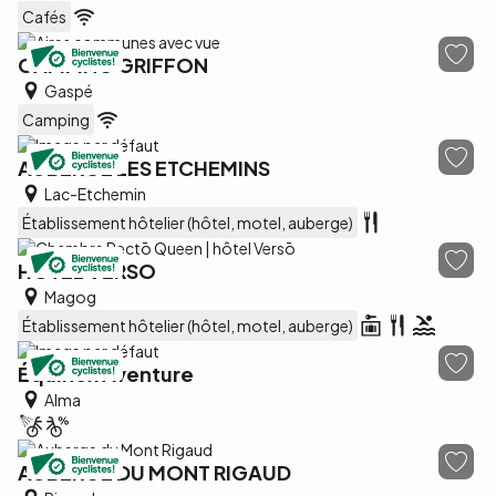
Cafés
CAMPING GRIFFON
Gaspé
Camping
AUBERGE LES ETCHEMINS
Lac-Etchemin
Établissement hôtelier (hôtel, motel, auberge)
HÔTEL VERSO
Magog
Établissement hôtelier (hôtel, motel, auberge)
Équinox Aventure
Alma
AUBERGE DU MONT RIGAUD