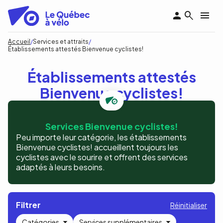
Aller
au
contenu
principal
Fil
Accueil
Services et attraits
Établissements attestés Bienvenue cyclistes!
d'Ariane
Établissements attestés
Bienvenue cyclistes!
Services Bienvenue cyclistes!
Peu importe leur catégorie, les établissements
Bienvenue cyclistes! accueillent toujours les
cyclistes avec le sourire et offrent des services
adaptés à leurs besoins.
Filtrer
Réinitialiser
Catégories
Services supplémentaires