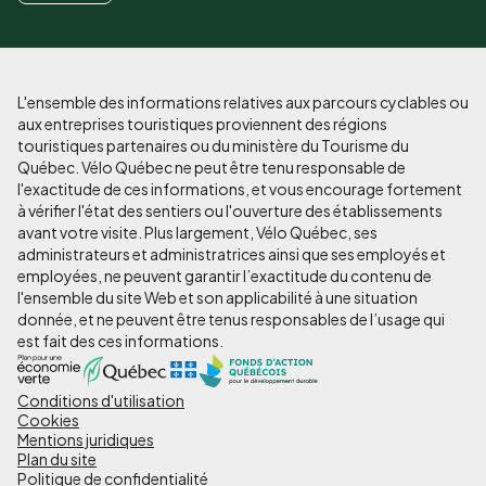
L'ensemble des informations relatives aux parcours cyclables ou
aux entreprises touristiques proviennent des régions
touristiques partenaires ou du ministère du Tourisme du
Québec. Vélo Québec ne peut être tenu responsable de
l'exactitude de ces informations, et vous encourage fortement
à vérifier l'état des sentiers ou l'ouverture des établissements
avant votre visite. Plus largement, Vélo Québec, ses
administrateurs et administratrices ainsi que ses employés et
employées, ne peuvent garantir l’exactitude du contenu de
l'ensemble du site Web et son applicabilité à une situation
donnée, et ne peuvent être tenus responsables de l’usage qui
est fait des ces informations.
Conditions d'utilisation
Pied
Cookies
de
Mentions juridiques
Plan du site
page
Politique de confidentialité