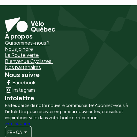
À propos
Pied
Qui sommes-nous ?
de
Nous joindre
La Route verte
page
Bienvenue Cyclistes!
-
Nos partenaires
Nous suivre
Liens
Facebook
principaux
Instagram
Infolettre
Faites partie de notre nouvelle communauté! Abonnez-vous à
l’infolettre pour recevoir en primeur nouveautés, conseils et
inspirations vélo dans votre boîte de réception.
Je m'abonne
FR - CA