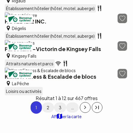
Rigaud
Établissement hôtelier (hôtel, motel, auberge)
HÔTEL 1212 INC.
Dégelis
Établissement hôtelier (hôtel, motel, auberge)
Parc Marie-Victorin de Kingsey Falls
Kingsey Falls
Attraits naturels et parcs
Klimat Fitness & Escalade de blocs
La Pêche
Loisirs ou activités
Résultat 1 à 12 sur 467 offres
Pagination
1
2
3
…
Afficher la carte