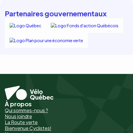
Partenaires gouvernementaux
À propos
Pied
Qui sommes-nous ?
de
Nous joindre
La Route verte
page
Bienvenue Cyclistes!