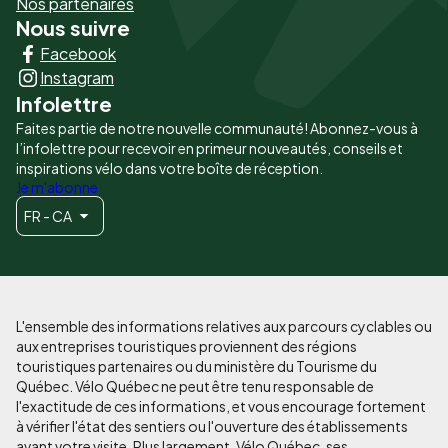
-
Nos partenaires
Nous suivre
Liens
Facebook
principaux
Instagram
Infolettre
Faites partie de notre nouvelle communauté! Abonnez-vous à
l’infolettre pour recevoir en primeur nouveautés, conseils et
inspirations vélo dans votre boîte de réception.
Je m'abonne
FR - CA
L'ensemble des informations relatives aux parcours cyclables ou
aux entreprises touristiques proviennent des régions
touristiques partenaires ou du ministère du Tourisme du
Québec. Vélo Québec ne peut être tenu responsable de
l'exactitude de ces informations, et vous encourage fortement
à vérifier l'état des sentiers ou l'ouverture des établissements
avant votre visite. Plus largement, Vélo Québec, ses