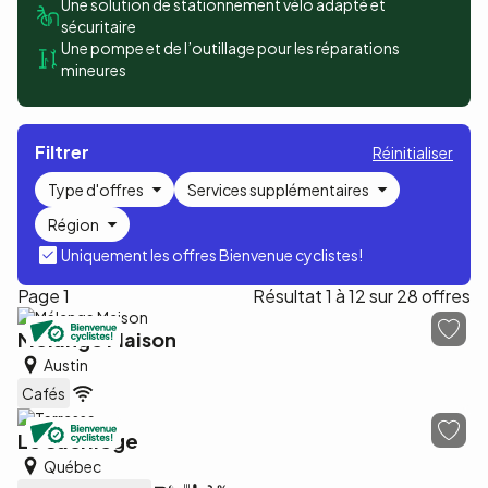
Une solution de stationnement vélo adapté et
sécuritaire
Une pompe et de l’outillage pour les réparations
mineures
Filtrer
Réinitialiser
Type d'offres
Services supplémentaires
Région
Uniquement les offres Bienvenue cyclistes!
Page 1
Résultat 1 à 12 sur 28 offres
Mélange Maison
Austin
Cafés
Le Sacrilège
Québec