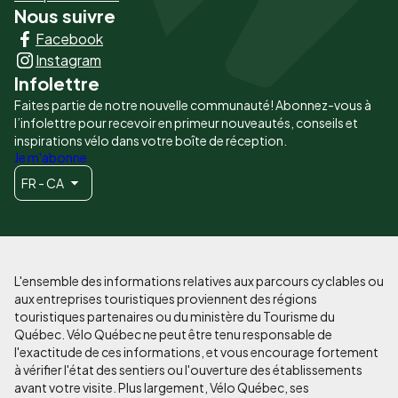
Nous suivre
Liens
Facebook
principaux
Instagram
Infolettre
Faites partie de notre nouvelle communauté! Abonnez-vous à
l’infolettre pour recevoir en primeur nouveautés, conseils et
inspirations vélo dans votre boîte de réception.
Je m'abonne
FR - CA
L'ensemble des informations relatives aux parcours cyclables ou
aux entreprises touristiques proviennent des régions
touristiques partenaires ou du ministère du Tourisme du
Québec. Vélo Québec ne peut être tenu responsable de
l'exactitude de ces informations, et vous encourage fortement
à vérifier l'état des sentiers ou l'ouverture des établissements
avant votre visite. Plus largement, Vélo Québec, ses