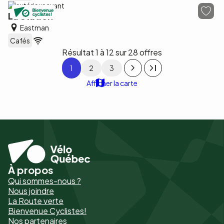
La Station
Eastman
Cafés
Résultat 1 à 12 sur 28 offres
Pagination
1
2
3
Afficher la carte
À propos
Pied
Qui sommes-nous ?
de
Nous joindre
La Route verte
page
Bienvenue Cyclistes!
-
Nos partenaires