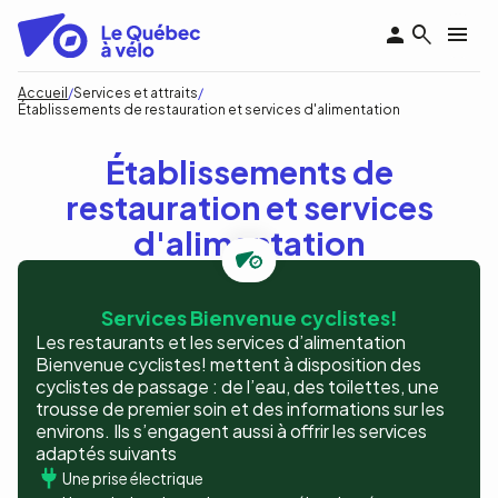
Aller
au
contenu
principal
Fil
Accueil
Services et attraits
Établissements de restauration et services d'alimentation
d'Ariane
Établissements de
restauration et services
d'alimentation
Services Bienvenue cyclistes!
Les restaurants et les services d’alimentation
Bienvenue cyclistes! mettent à disposition des
cyclistes de passage : de l’eau, des toilettes, une
trousse de premier soin et des informations sur les
environs. Ils s’engagent aussi à offrir les services
adaptés suivants
Une prise électrique