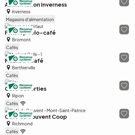
Alimentation Inverness
Inverness
Magasins d'alimentation
Pittstop vélo-café
Bromont
Cafés
MuzikArt Café
Berthierville
Cafés
Café des orties
Ripon
Cafés
Café du Couvent Coop
Richmond
Cafés