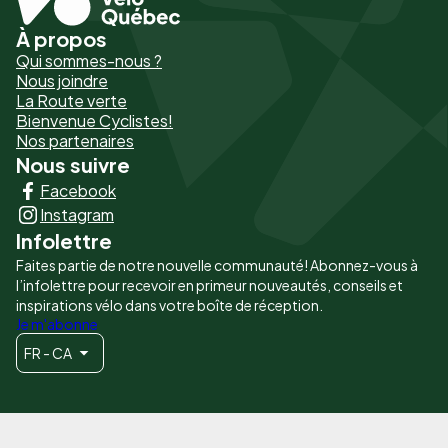
À propos
Pied
Qui sommes-nous ?
de
Nous joindre
La Route verte
page
Bienvenue Cyclistes!
-
Nos partenaires
Nous suivre
Liens
Facebook
principaux
Instagram
Infolettre
Faites partie de notre nouvelle communauté! Abonnez-vous à
l’infolettre pour recevoir en primeur nouveautés, conseils et
inspirations vélo dans votre boîte de réception.
Je m'abonne
FR - CA