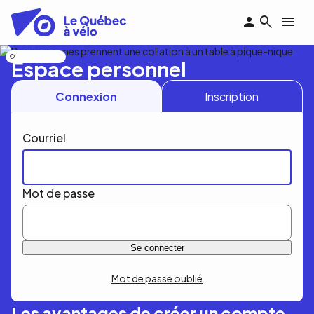
Aller
au
contenu
principal
Nicolas Bourdeau
Espace personnel
Connexion
Inscription
Courriel
Mot de passe
Mot de passe oublié
Les avantages de créer un compte