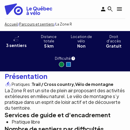
Aller
au
contenu
principal
Fil
Accueil
Parcours et sentiers
La Zone R
d'Ariane
La Zone R
Distance
Location de
Droit
totale
vélo
d'accès
3 sentiers
5 km
Non
Gratuit
Difficulté
Présentation
Pratiques :
Trail / Cross country
Vélo de montagne
La Zone R est un site de plein air proposant des activités
extérieures en milieu naturel. Le vélo de montagne s’y
pratique dans un esprit de loisir actif et de découverte
du territoire.
Services de guide et d'encadrement
Pratique libre
Nombre de sentiers par difficultés