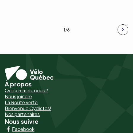
1
/6
À propos
Pied
Qui sommes-nous ?
de
Nous joindre
La Route verte
page
Bienvenue Cyclistes!
-
Nos partenaires
Nous suivre
Liens
Facebook
principaux