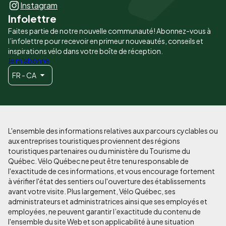
Instagram
Infolettre
Faites partie de notre nouvelle communauté! Abonnez-vous à
l’infolettre pour recevoir en primeur nouveautés, conseils et
inspirations vélo dans votre boîte de réception.
Je m'abonne
FR - CA
L'ensemble des informations relatives aux parcours cyclables ou
aux entreprises touristiques proviennent des régions
touristiques partenaires ou du ministère du Tourisme du
Québec. Vélo Québec ne peut être tenu responsable de
l'exactitude de ces informations, et vous encourage fortement
à vérifier l'état des sentiers ou l'ouverture des établissements
avant votre visite. Plus largement, Vélo Québec, ses
administrateurs et administratrices ainsi que ses employés et
employées, ne peuvent garantir l’exactitude du contenu de
l'ensemble du site Web et son applicabilité à une situation