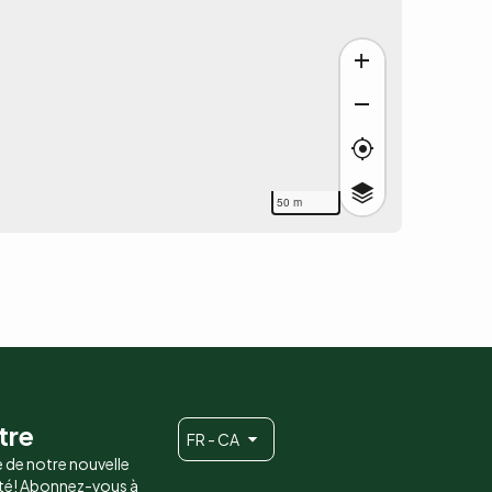
50 m
tre
FR - CA
e de notre nouvelle
é! Abonnez-vous à