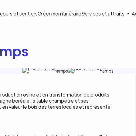
ion
cours et sentiers
Créer mon itinéraire
Services et attraits
A
ale
amps
Charles-Olivier Bourque;
Charles-Olivier Bourque;
Charles-Olivier Bourque
Charles-Olivier Bourque
 production ovine et en transformation de produits
agne boréale, la table champêtre et ses
 en valeur le bois des terres locales et représente