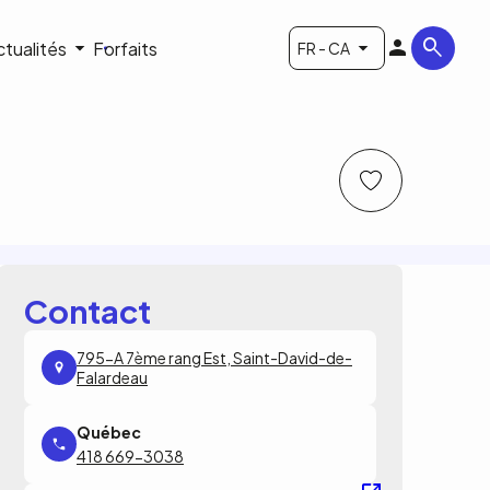
ctualités
Forfaits
FR - CA
Contact
795-A 7ème rang Est, Saint-David-de-
Falardeau
418 669-3038