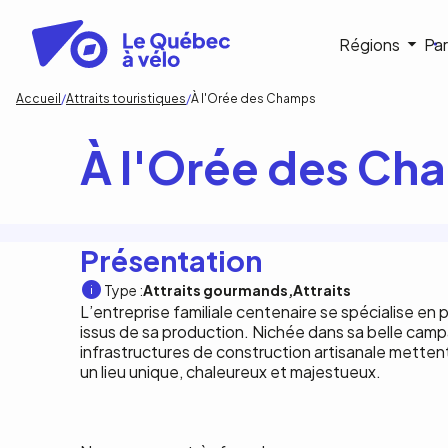
Aller
au
Navigat
Régions
Par
contenu
principal
princip
Fil
Accueil
Attraits touristiques
À l'Orée des Champs
d'Ariane
À l'Orée des Ch
Présentation
Type :
Attraits gourmands
Attraits
L’entreprise familiale centenaire se spécialise en
issus de sa production. Nichée dans sa belle camp
infrastructures de construction artisanale mettent
un lieu unique, chaleureux et majestueux.