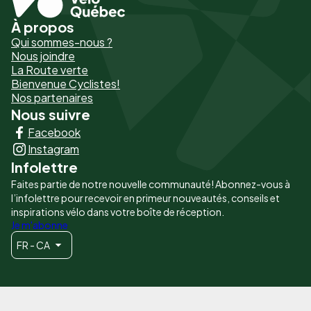
À propos
Pied
Qui sommes-nous ?
de
Nous joindre
La Route verte
page
Bienvenue Cyclistes!
-
Nos partenaires
Nous suivre
Liens
Facebook
principaux
Instagram
Infolettre
Faites partie de notre nouvelle communauté! Abonnez-vous à
l’infolettre pour recevoir en primeur nouveautés, conseils et
inspirations vélo dans votre boîte de réception.
Je m'abonne
FR - CA