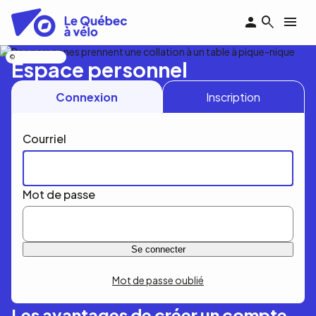
Aller
au
contenu
principal
Nicolas Bourdeau
Espace personnel
Connexion
Inscription
Courriel
Mot de passe
Mot de passe oublié
Les avantages de créer un compte