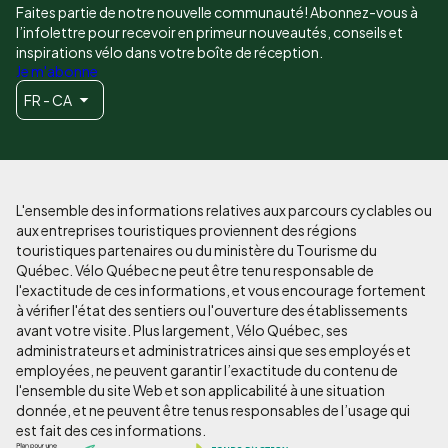
Faites partie de notre nouvelle communauté! Abonnez-vous à
l’infolettre pour recevoir en primeur nouveautés, conseils et
inspirations vélo dans votre boîte de réception.
Je m'abonne
FR - CA
L'ensemble des informations relatives aux parcours cyclables ou
aux entreprises touristiques proviennent des régions
touristiques partenaires ou du ministère du Tourisme du
Québec. Vélo Québec ne peut être tenu responsable de
l'exactitude de ces informations, et vous encourage fortement
à vérifier l'état des sentiers ou l'ouverture des établissements
avant votre visite. Plus largement, Vélo Québec, ses
administrateurs et administratrices ainsi que ses employés et
employées, ne peuvent garantir l’exactitude du contenu de
l'ensemble du site Web et son applicabilité à une situation
donnée, et ne peuvent être tenus responsables de l’usage qui
est fait des ces informations.