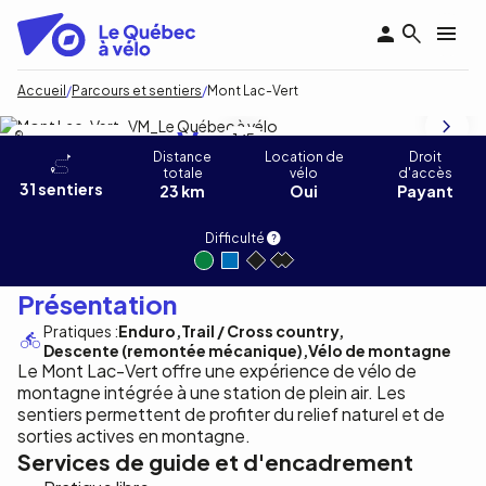
Aller
au
contenu
principal
Fil
Accueil
Parcours et sentiers
Mont Lac-Vert
d'Ariane
Mont Lac-Vert
Öss Copean Photography
1
/5
Distance
Location de
Droit
totale
vélo
d'accès
31 sentiers
23 km
Oui
Payant
Difficulté
Présentation
Pratiques :
Enduro
Trail / Cross country
Descente (remontée mécanique)
Vélo de montagne
Le Mont Lac-Vert offre une expérience de vélo de
montagne intégrée à une station de plein air. Les
sentiers permettent de profiter du relief naturel et de
sorties actives en montagne.
Services de guide et d'encadrement