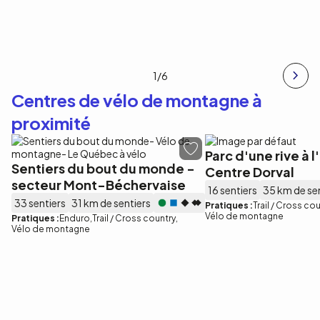
1
/6
Centres de vélo de montagne à
proximité
Parc d'une rive à l
Sentiers du bout du monde -
Centre Dorval
secteur Mont-Béchervaise
16 sentiers
35 km de se
33 sentiers
31 km de sentiers
Pratiques :
Trail / Cross co
Vélo de montagne
Pratiques :
Enduro
Trail / Cross country
Vélo de montagne