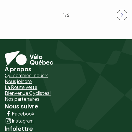
1
/6
À propos
Pied
Qui sommes-nous ?
de
Nous joindre
La Route verte
page
Bienvenue Cyclistes!
-
Nos partenaires
Nous suivre
Liens
Facebook
principaux
Instagram
Infolettre