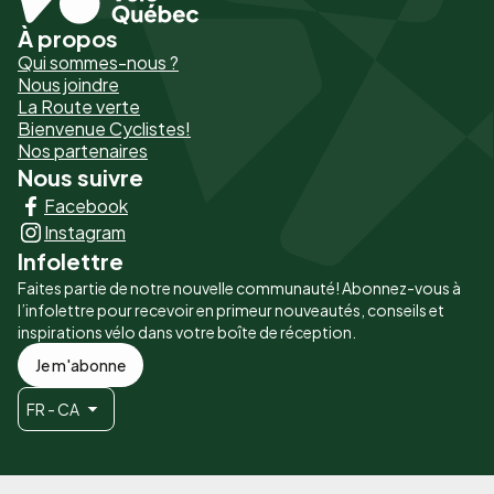
À propos
Pied
Qui sommes-nous ?
de
Nous joindre
La Route verte
page
Bienvenue Cyclistes!
-
Nos partenaires
Nous suivre
Liens
Facebook
principaux
Instagram
Infolettre
Faites partie de notre nouvelle communauté! Abonnez-vous à
l’infolettre pour recevoir en primeur nouveautés, conseils et
inspirations vélo dans votre boîte de réception.
Je m'abonne
FR - CA