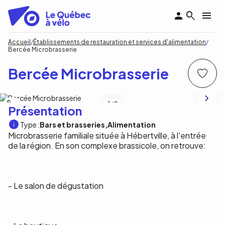
Aller
au
contenu
principal
Fil
Accueil
Établissements de restauration et services d'alimentation
Bercée Microbrasserie
d'Ariane
Bercée Microbrasserie
NA
1
/2
Présentation
Type :
Bars et brasseries
Alimentation
Microbrasserie familiale située à Hébertville, à l'entrée
de la région. En son complexe brassicole, on retrouve:
- Le salon de dégustation