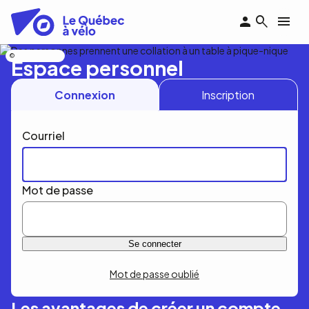
Aller
au
contenu
principal
Nicolas Bourdeau
Espace personnel
Connexion
Inscription
Courriel
Mot de passe
Mot de passe oublié
Les avantages de créer un compte