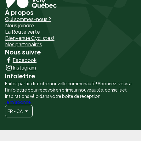
À propos
Pied
Qui sommes-nous ?
de
Nous joindre
La Route verte
page
Bienvenue Cyclistes!
-
Nos partenaires
Nous suivre
Liens
Facebook
principaux
Instagram
Infolettre
Faites partie de notre nouvelle communauté! Abonnez-vous à
l’infolettre pour recevoir en primeur nouveautés, conseils et
inspirations vélo dans votre boîte de réception.
Je m'abonne
FR - CA