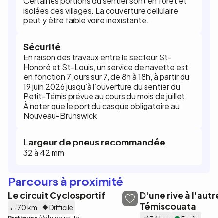
Certaines portions du sentier sont en forêt et
isolées des villages. La couverture cellulaire
peut y être faible voire inexistante.
Sécurité
En raison des travaux entre le secteur St-
Honoré et St-Louis, un service de navette est
en fonction 7 jours sur 7, de 8h à 18h, à partir du
19 juin 2026 jusqu’à l’ouverture du sentier du
Petit-Témis prévue au cours du mois de juillet.
À noter que le port du casque obligatoire au
Nouveau-Brunswick
Largeur de pneus recommandée
32 à 42 mm
Parcours à proximité
Le circuit Cyclosportif
D'une rive à l'autr
Témiscouata
70 km
Difficile
Pratiques :
Vélo de route