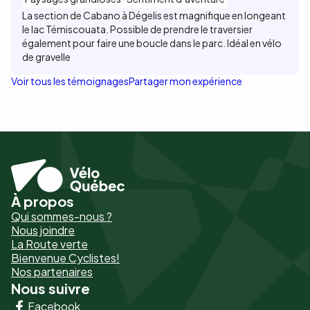
La section de Cabano à Dégelis est magnifique en longeant
le lac Témiscouata. Possible de prendre le traversier
également pour faire une boucle dans le parc. Idéal en vélo
de gravelle
Voir tous les témoignages
Partager mon expérience
À propos
Pied
Qui sommes-nous ?
de
Nous joindre
La Route verte
page
Bienvenue Cyclistes!
-
Nos partenaires
Nous suivre
Liens
Facebook