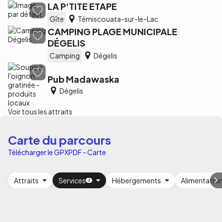
LA P'TITE ETAPE
Gîte
Témiscouata-sur-le-Lac
CAMPING PLAGE MUNICIPALE
DÉGELIS
Camping
Dégelis
Pub Madawaska
Dégelis
Voir tous les attraits
Carte du parcours
Télécharger le GPX
PDF - Carte
Attraits
Services
Hébergements
Alimentatio