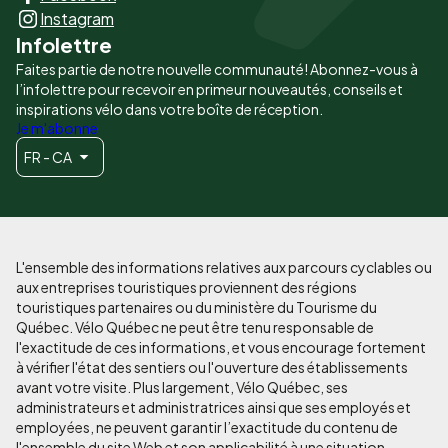
principaux
Instagram
Infolettre
Faites partie de notre nouvelle communauté! Abonnez-vous à
l’infolettre pour recevoir en primeur nouveautés, conseils et
inspirations vélo dans votre boîte de réception.
Je m'abonne
FR - CA
L'ensemble des informations relatives aux parcours cyclables ou
aux entreprises touristiques proviennent des régions
touristiques partenaires ou du ministère du Tourisme du
Québec. Vélo Québec ne peut être tenu responsable de
l'exactitude de ces informations, et vous encourage fortement
à vérifier l'état des sentiers ou l'ouverture des établissements
avant votre visite. Plus largement, Vélo Québec, ses
administrateurs et administratrices ainsi que ses employés et
employées, ne peuvent garantir l’exactitude du contenu de
l'ensemble du site Web et son applicabilité à une situation