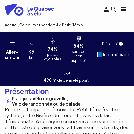
Aller
au
contenu
principal
Fil
Accueil
Parcours et sentiers
Le Petit-Témis
d'Ariane
Le Petit-Témis
Mathieu Dupuis
1
/6
Difficulté
84%
74%
Aller-
99
surface
Intermédiaire
pistes
non
simple
km
cyclables
asphalté
498 m
de dénivelé positif
Présentation
Pratiques :
Vélo de gravelle
Vélo de randonnée ou de balade
Prenez le temps de découvrir Le Petit Témis à votre
rythme, entre Rivière-du-Loup et les rives du lac
Témiscouata. Aménagée sur une ancienne voie ferrée,
cette piste de gravier vous fait traverser des forêts, des
espaces ouverts et des villages accueillants. À chaque