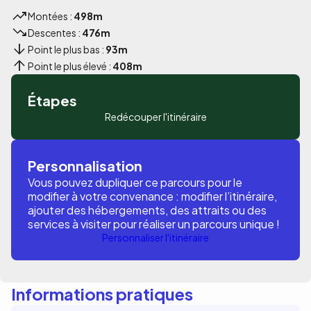
Montées :
498m
Descentes :
476m
Point le plus bas :
93m
Point le plus élevé :
408m
Étapes
Redécouper l'itinéraire
Personnalisation
Vous pouvez dupliquer ce parcours pour le
modifier à votre convenance : modifier l’itinéraire,
ajouter des hébergements, des attraits ou des
services à visiter pour réaliser un parcours unique !
Personnaliser l'itinéraire
Informations pratiques