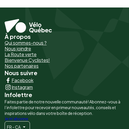
À propos
Pied
Qui sommes-nous ?
de
Nous joindre
La Route verte
page
Bienvenue Cyclistes!
-
Nos partenaires
Nous suivre
Liens
Facebook
principaux
Instagram
Infolettre
Faites partie de notre nouvelle communauté! Abonnez-vous à
l’infolettre pour recevoir en primeur nouveautés, conseils et
inspirations vélo dans votre boîte de réception.
Je m'abonne
FR - CA