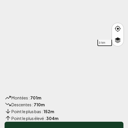
3 km
Montées :
701m
Descentes :
710m
Point le plus bas :
152m
Point le plus élevé :
304m