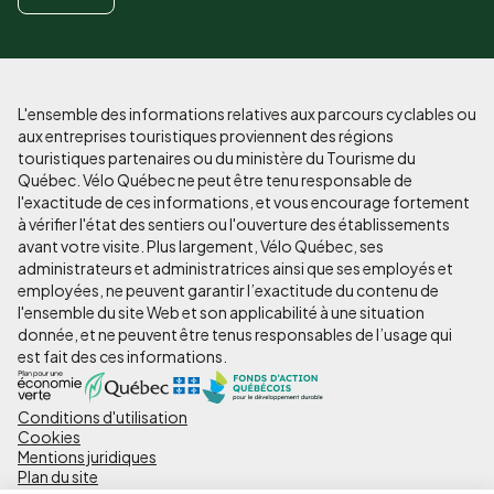
L'ensemble des informations relatives aux parcours cyclables ou
aux entreprises touristiques proviennent des régions
touristiques partenaires ou du ministère du Tourisme du
Québec. Vélo Québec ne peut être tenu responsable de
l'exactitude de ces informations, et vous encourage fortement
à vérifier l'état des sentiers ou l'ouverture des établissements
avant votre visite. Plus largement, Vélo Québec, ses
administrateurs et administratrices ainsi que ses employés et
employées, ne peuvent garantir l’exactitude du contenu de
l'ensemble du site Web et son applicabilité à une situation
donnée, et ne peuvent être tenus responsables de l’usage qui
est fait des ces informations.
Conditions d'utilisation
Pied
Cookies
de
Mentions juridiques
Plan du site