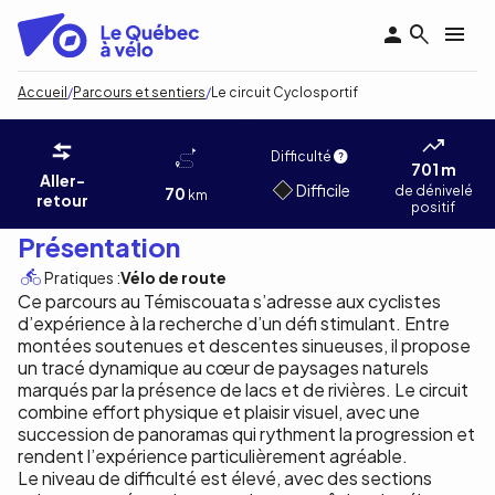
Aller
au
contenu
principal
Fil
Accueil
Parcours et sentiers
Le circuit Cyclosportif
d'Ariane
Le circuit Cyclosportif
Carole Corson
1
/5
Difficulté
701 m
Aller-
Difficile
de dénivelé
70
km
retour
positif
Présentation
Pratiques :
Vélo de route
Ce parcours au Témiscouata s’adresse aux cyclistes
d’expérience à la recherche d’un défi stimulant. Entre
montées soutenues et descentes sinueuses, il propose
un tracé dynamique au cœur de paysages naturels
marqués par la présence de lacs et de rivières. Le circuit
combine effort physique et plaisir visuel, avec une
succession de panoramas qui rythment la progression et
rendent l’expérience particulièrement agréable.
Le niveau de difficulté est élevé, avec des sections