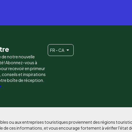
tre
FR - CA
e de notre nouvelle
é! Abonnez-vous à
 pour recevoir en primeur
conseils et inspirations
otre boîte de réception.
e
bles ou aux entreprises touristiques proviennent des régions tourist
e de ces informations, et vous encourage fortement à vérifier l'état d