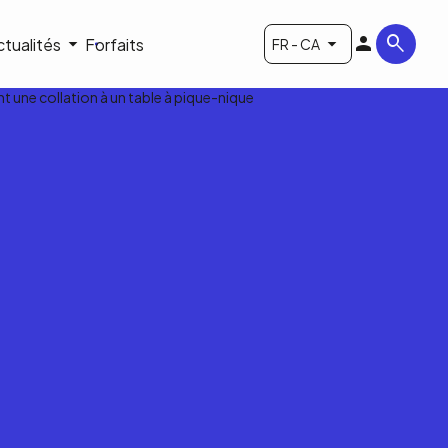
ctualités
Forfaits
FR - CA