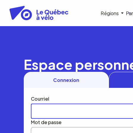
Aller
au
Navigat
Régions
Par
contenu
principal
princip
Espace personn
Connexion
Courriel
Mot de passe