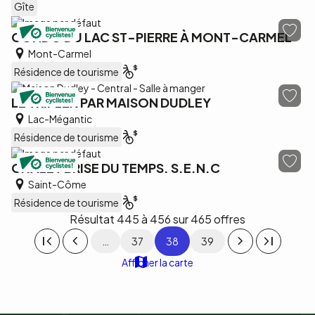
Gîte
CONDO DU LAC ST-PIERRE À MONT-CARMEL
Mont-Carmel
Résidence de tourisme
LE TRIPLEX PAR MAISON DUDLEY
Lac-Mégantic
Résidence de tourisme
CHALET BRISE DU TEMPS. S.E.N.C
Saint-Côme
Résidence de tourisme
Résultat 445 à 456 sur 465 offres
Pagination
…
37
38
39
Afficher la carte