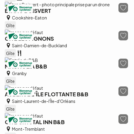
ÉTANG BOISVERT
Cookshire-Eaton
Gîte
GÎTE LES PIGNONS
Saint-Damien-de-Buckland
Gîte
MAGNOLIA B&B
Granby
Gîte
AUBERGE L'ÎLE FLOTTANTE B&B
Saint-Laurent-de-l'Île-d'Orléans
Gîte
GÎTE CRYSTAL INN B&B
Mont-Tremblant