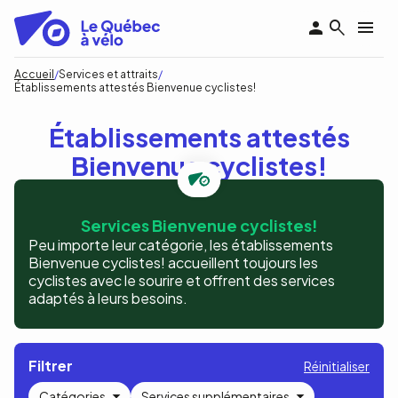
Aller
au
contenu
principal
Fil
Accueil
Services et attraits
Établissements attestés Bienvenue cyclistes!
d'Ariane
Établissements attestés
Bienvenue cyclistes!
Services Bienvenue cyclistes!
Peu importe leur catégorie, les établissements
Bienvenue cyclistes! accueillent toujours les
cyclistes avec le sourire et offrent des services
adaptés à leurs besoins.
Filtrer
Réinitialiser
Catégories
Services supplémentaires