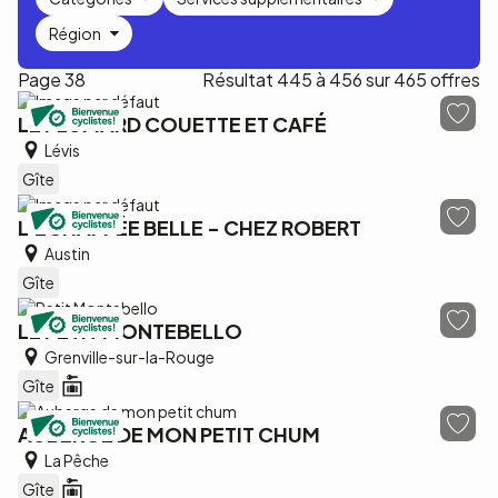
Région
Page 38
Résultat 445 à 456 sur 465 offres
LE PLUMARD COUETTE ET CAFÉ
Lévis
Gîte
L'ÉCHAPPÉE BELLE - CHEZ ROBERT
Austin
Gîte
LE PETIT MONTEBELLO
Grenville-sur-la-Rouge
Gîte
AUBERGE DE MON PETIT CHUM
La Pêche
Gîte