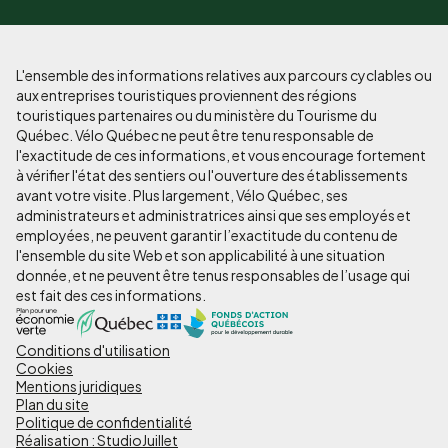
L'ensemble des informations relatives aux parcours cyclables ou
aux entreprises touristiques proviennent des régions
touristiques partenaires ou du ministère du Tourisme du
Québec. Vélo Québec ne peut être tenu responsable de
l'exactitude de ces informations, et vous encourage fortement
à vérifier l'état des sentiers ou l'ouverture des établissements
avant votre visite. Plus largement, Vélo Québec, ses
administrateurs et administratrices ainsi que ses employés et
employées, ne peuvent garantir l’exactitude du contenu de
l'ensemble du site Web et son applicabilité à une situation
donnée, et ne peuvent être tenus responsables de l’usage qui
est fait des ces informations.
Conditions d'utilisation
Pied
Cookies
de
Mentions juridiques
Plan du site
page
Politique de confidentialité
Réalisation : StudioJuillet