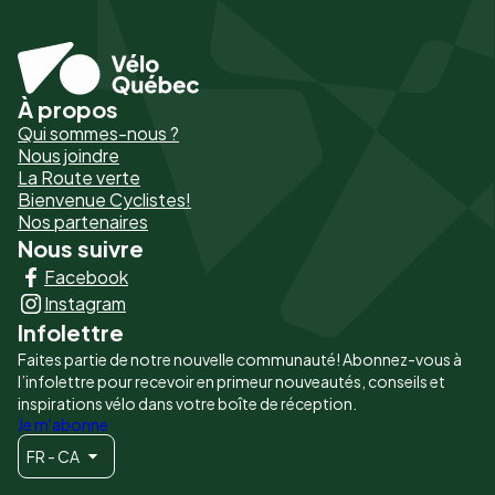
À propos
Pied
Qui sommes-nous ?
de
Nous joindre
La Route verte
page
Bienvenue Cyclistes!
-
Nos partenaires
Nous suivre
Liens
Facebook
principaux
Instagram
Infolettre
Faites partie de notre nouvelle communauté! Abonnez-vous à
l’infolettre pour recevoir en primeur nouveautés, conseils et
inspirations vélo dans votre boîte de réception.
Je m'abonne
FR - CA