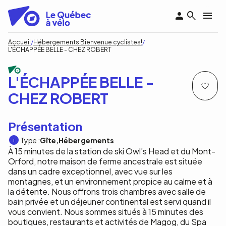
Aller
au
contenu
principal
Fil
Accueil
Hébergements Bienvenue cyclistes!
L'ÉCHAPPÉE BELLE - CHEZ ROBERT
d'Ariane
L'ÉCHAPPÉE BELLE -
CHEZ ROBERT
Présentation
Type :
Gîte
Hébergements
À 15 minutes de la station de ski Owl’s Head et du Mont-
Orford, notre maison de ferme ancestrale est située
dans un cadre exceptionnel, avec vue sur les
montagnes, et un environnement propice au calme et à
la détente. Nous offrons trois chambres avec salle de
bain privée et un déjeuner continental est servi quand il
vous convient. Nous sommes situés à 15 minutes des
boutiques, restaurants et activités de Magog, du Spa