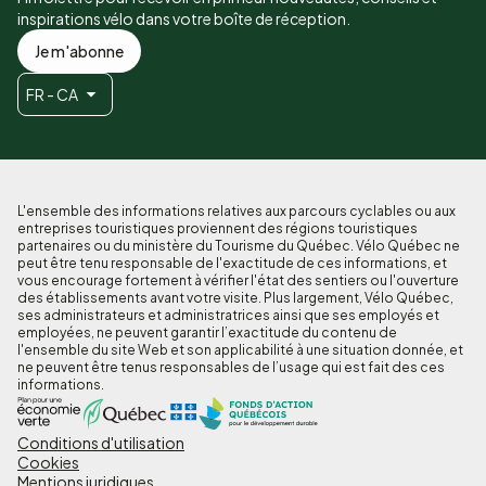
inspirations vélo dans votre boîte de réception.
Je m'abonne
FR - CA
L'ensemble des informations relatives aux parcours cyclables ou aux
entreprises touristiques proviennent des régions touristiques
partenaires ou du ministère du Tourisme du Québec. Vélo Québec ne
peut être tenu responsable de l'exactitude de ces informations, et
vous encourage fortement à vérifier l'état des sentiers ou l'ouverture
des établissements avant votre visite. Plus largement, Vélo Québec,
ses administrateurs et administratrices ainsi que ses employés et
employées, ne peuvent garantir l’exactitude du contenu de
l'ensemble du site Web et son applicabilité à une situation donnée, et
ne peuvent être tenus responsables de l’usage qui est fait des ces
informations.
Conditions d'utilisation
Pied
Cookies
de
Mentions juridiques