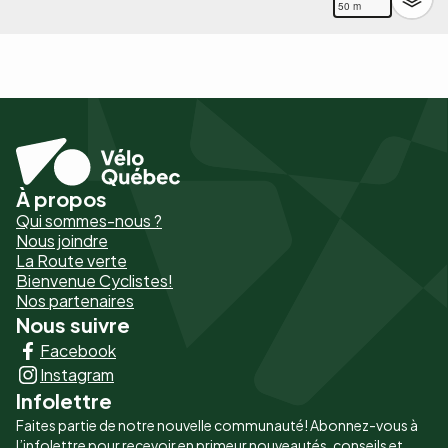
50 m
À propos
Pied
Qui sommes-nous ?
de
Nous joindre
La Route verte
page
Bienvenue Cyclistes!
-
Nos partenaires
Nous suivre
Liens
Facebook
principaux
Instagram
Infolettre
Faites partie de notre nouvelle communauté! Abonnez-vous à
l’infolettre pour recevoir en primeur nouveautés, conseils et