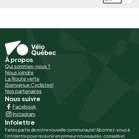
À propos
Pied
Qui sommes-nous ?
de
Nous joindre
La Route verte
page
Bienvenue Cyclistes!
-
Nos partenaires
Nous suivre
Liens
Facebook
principaux
Instagram
Infolettre
Faites partie de notre nouvelle communauté! Abonnez-vous à
l’infolettre pour recevoir en primeur nouveautés, conseils et