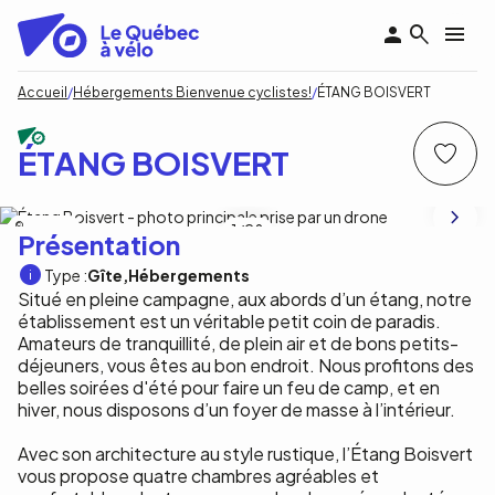
Aller
au
contenu
principal
Fil
Accueil
Hébergements Bienvenue cyclistes!
ÉTANG BOISVERT
d'Ariane
ÉTANG BOISVERT
B.Beaudoin
1
/28
Présentation
Type :
Gîte
Hébergements
Situé en pleine campagne, aux abords d’un étang, notre
établissement est un véritable petit coin de paradis.
Amateurs de tranquillité, de plein air et de bons petits-
déjeuners, vous êtes au bon endroit. Nous profitons des
belles soirées d'été pour faire un feu de camp, et en
hiver, nous disposons d’un foyer de masse à l’intérieur.
Avec son architecture au style rustique, l’Étang Boisvert
vous propose quatre chambres agréables et