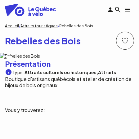
Aller
au
contenu
principal
Fil
Accueil
Attraits touristiques
Rebelles des Bois
d'Ariane
Rebelles des Bois
NA
Présentation
Type :
Attraits culturels ou historiques
Attraits
Boutique d’artisans québécois et atelier de création de
bijoux de bois originaux.
Vous y trouverez :