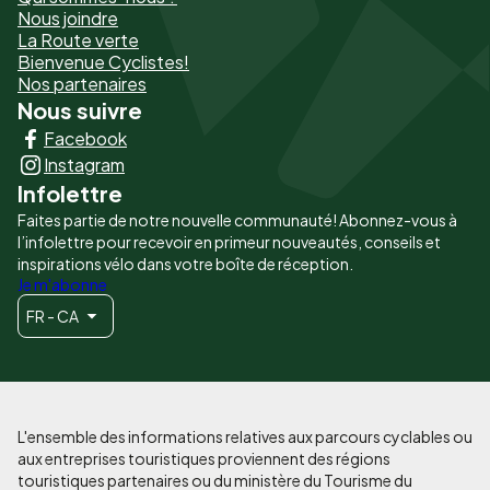
de
Nous joindre
La Route verte
page
Bienvenue Cyclistes!
-
Nos partenaires
Nous suivre
Liens
Facebook
principaux
Instagram
Infolettre
Faites partie de notre nouvelle communauté! Abonnez-vous à
l’infolettre pour recevoir en primeur nouveautés, conseils et
inspirations vélo dans votre boîte de réception.
Je m'abonne
FR - CA
L'ensemble des informations relatives aux parcours cyclables ou
aux entreprises touristiques proviennent des régions
touristiques partenaires ou du ministère du Tourisme du