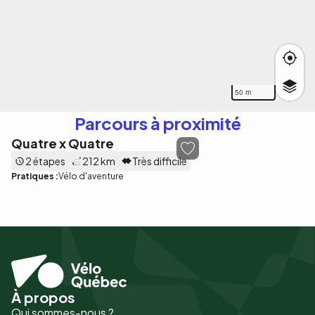
50 m
Parcours à proximité
Quatre x Quatre
2 étapes
212 km
Très difficile
Pratiques :
Vélo d'aventure
À propos
Pied
Qui sommes-nous ?