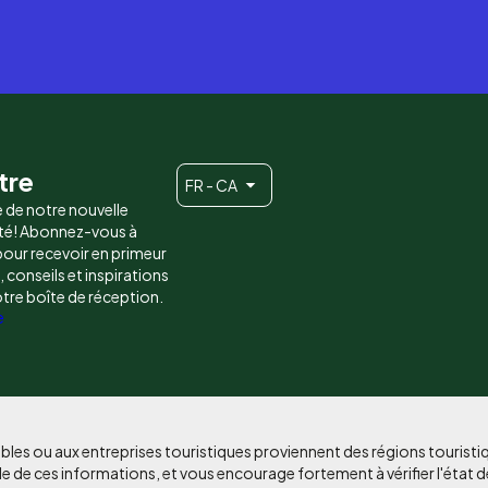
tre
FR - CA
e de notre nouvelle
é! Abonnez-vous à
 pour recevoir en primeur
conseils et inspirations
otre boîte de réception.
e
bles ou aux entreprises touristiques proviennent des régions tourist
e de ces informations, et vous encourage fortement à vérifier l'état d