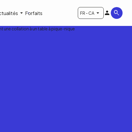
ctualités
Forfaits
FR - CA