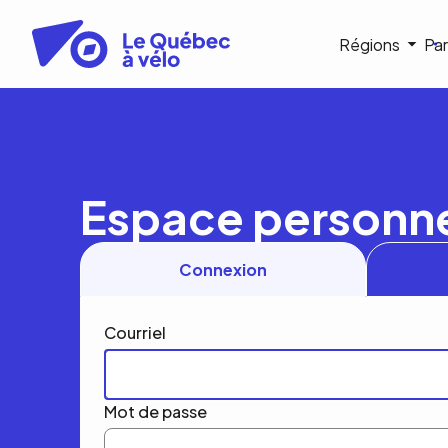
Aller
au
Navigat
Régions
Par
contenu
principal
princip
Espace personn
Connexion
Courriel
Mot de passe