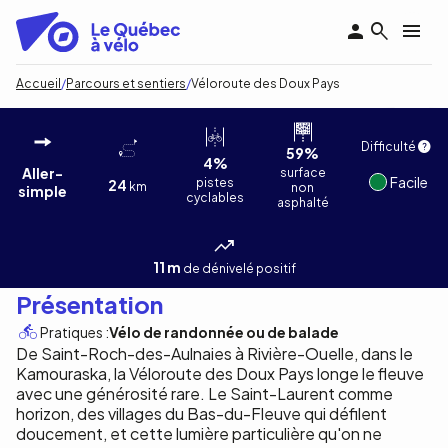
Aller
au
contenu
principal
Fil
Accueil
Parcours et sentiers
Véloroute des Doux Pays
d'Ariane
Véloroute des Doux Pays
Patric Nadeau Photographie
1
/3
Difficulté
59%
4%
Aller-
surface
Facile
pistes
24
km
non
simple
cyclables
asphalté
11 m
de dénivelé positif
Présentation
Pratiques :
Vélo de randonnée ou de balade
De Saint-Roch-des-Aulnaies à Rivière-Ouelle, dans le
Kamouraska, la Véloroute des Doux Pays longe le fleuve
avec une générosité rare. Le Saint-Laurent comme
horizon, des villages du Bas-du-Fleuve qui défilent
doucement, et cette lumière particulière qu'on ne