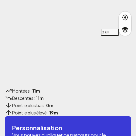
2 km
Montées :
11m
Descentes :
11m
Point le plus bas :
0m
Point le plus élevé :
19m
Personnalisation
Vous pouvez dupliquer ce parcours pour le