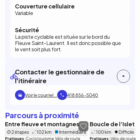
Couverture cellulaire
Variable
Sécurité
La piste cyclable est située sur le bord du
Fleuve Saint-Laurent. Il est donc possible que
le vent soit plus fort.
Contacter le gestionnaire de
l'itinéraire
Voir le courriel...
418 856-5040
Parcours à proximité
Entre fleuve et montagnes
Boucle de l'Islet
2 étapes
102 km
Intermédiaire
100 km
Difficile
Pratiques :
Cyclotourisme
Vélo de route
Pratiques :
Vélo de route