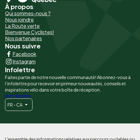
À propos
Pied
Qui sommes-nous ?
de
Nous joindre
La Route verte
page
Bienvenue Cyclistes!
-
Nos partenaires
Nous suivre
Liens
Facebook
principaux
Instagram
Infolettre
Faites partie de notre nouvelle communauté! Abonnez-vous à
l’infolettre pour recevoir en primeur nouveautés, conseils et
inspirations vélo dans votre boîte de réception.
Je m'abonne
FR - CA
L'ensemble des informations relatives aux parcours cyclables ou