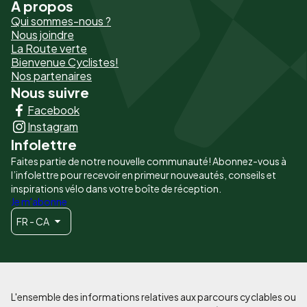
À propos
Pied
Qui sommes-nous ?
de
Nous joindre
La Route verte
page
Bienvenue Cyclistes!
-
Nos partenaires
Nous suivre
Liens
Facebook
principaux
Instagram
Infolettre
Faites partie de notre nouvelle communauté! Abonnez-vous à
l’infolettre pour recevoir en primeur nouveautés, conseils et
inspirations vélo dans votre boîte de réception.
Je m'abonne
FR - CA
L'ensemble des informations relatives aux parcours cyclables ou