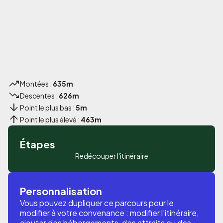
Montées :
635m
Descentes :
626m
Point le plus bas :
5m
Point le plus élevé :
463m
Étapes
Redécouper l'itinéraire
Personnalisation
Vous pouvez dupliquer ce parcours pour le
modifier à votre convenance : modifier l’itinéraire,
ajouter des hébergements, des attraits ou des