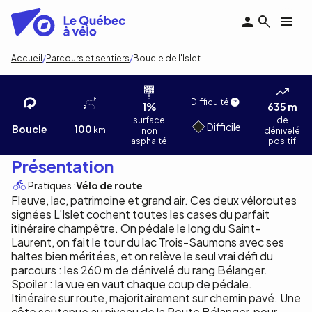
Aller
au
contenu
principal
Fil
Accueil
Parcours et sentiers
Boucle de l'Islet
d'Ariane
Boucle de l'Islet
Stéphanie Allard
1
/5
Difficulté
1%
635 m
surface
de
Difficile
Boucle
100
km
non
dénivelé
asphalté
positif
Présentation
Pratiques :
Vélo de route
Fleuve, lac, patrimoine et grand air. Ces deux véloroutes
signées L'Islet cochent toutes les cases du parfait
itinéraire champêtre. On pédale le long du Saint-
Laurent, on fait le tour du lac Trois-Saumons avec ses
haltes bien méritées, et on relève le seul vrai défi du
parcours : les 260 m de dénivelé du rang Bélanger.
Spoiler : la vue en vaut chaque coup de pédale.
Itinéraire sur route, majoritairement sur chemin pavé. Une
côte soutenue au niveau de la Route Bélanger, pour