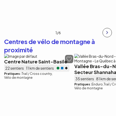
1
/6
Centres de vélo de montagne à
proximité
Centre Nature Saint-Basile
Vallée Bras-du-N
22 sentiers
11 km de sentiers
Secteur Shannah
Pratiques :
Trail / Cross country
Vélo de montagne
35 sentiers
81 km de se
Pratiques :
Enduro
Trail / 
Vélo de montagne