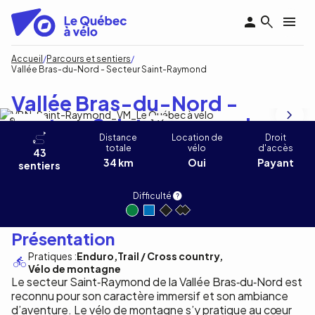
Aller
au
contenu
principal
Fil
Accueil
Parcours et sentiers
Vallée Bras-du-Nord - Secteur Saint-Raymond
d'Ariane
Vallée Bras-du-Nord -
Secteur Saint-Raymond
P marceau
1
/6
Distance
Location de
Droit
totale
vélo
d'accès
43
34 km
Oui
Payant
sentiers
Difficulté
Présentation
Pratiques :
Enduro
Trail / Cross country
Vélo de montagne
Le secteur Saint‑Raymond de la Vallée Bras‑du‑Nord est
reconnu pour son caractère immersif et son ambiance
d’aventure. Le vélo de montagne s’y pratique au cœur