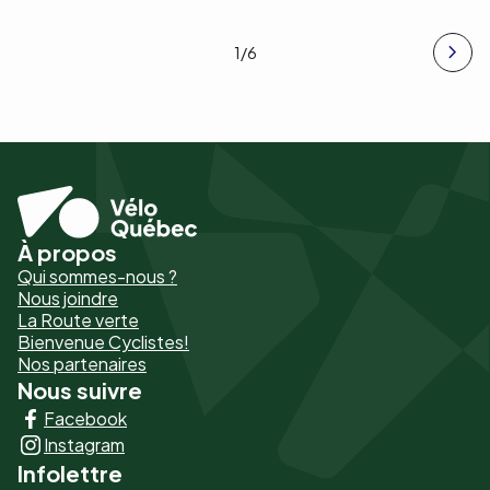
1
/6
À propos
Pied
Qui sommes-nous ?
de
Nous joindre
La Route verte
page
Bienvenue Cyclistes!
-
Nos partenaires
Nous suivre
Liens
Facebook
principaux
Instagram
Infolettre