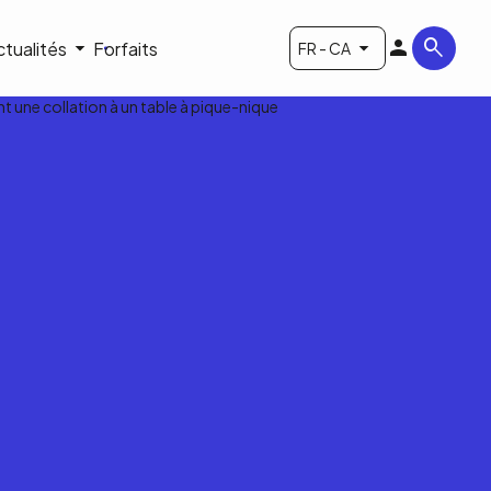
ctualités
Forfaits
FR - CA