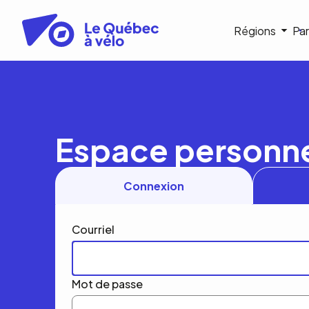
Aller
au
Navigat
Régions
Par
contenu
principal
princip
Espace personn
Connexion
Courriel
Mot de passe