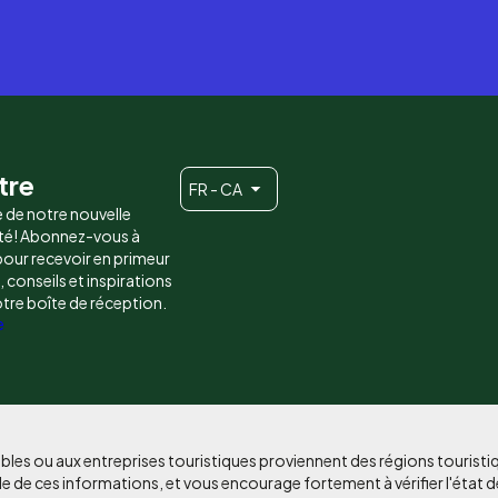
tre
FR - CA
e de notre nouvelle
é! Abonnez-vous à
 pour recevoir en primeur
conseils et inspirations
otre boîte de réception.
e
bles ou aux entreprises touristiques proviennent des régions tourist
e de ces informations, et vous encourage fortement à vérifier l'état d