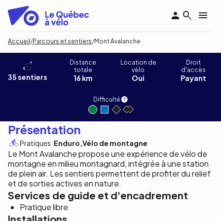
Aller
au
contenu
principal
Fil
Accueil
Parcours et sentiers
Mont Avalanche
d'Ariane
Mont Avalanche
Distance
Location de
Droit
totale
vélo
d'accès
35 sentiers
16 km
Oui
Payant
Difficulté
Présentation
Pratiques :
Enduro
Vélo de montagne
Le Mont Avalanche propose une expérience de vélo de
montagne en milieu montagnard, intégrée à une station
de plein air. Les sentiers permettent de profiter du relief
et de sorties actives en nature.
Services de guide et d'encadrement
Pratique libre
Installations