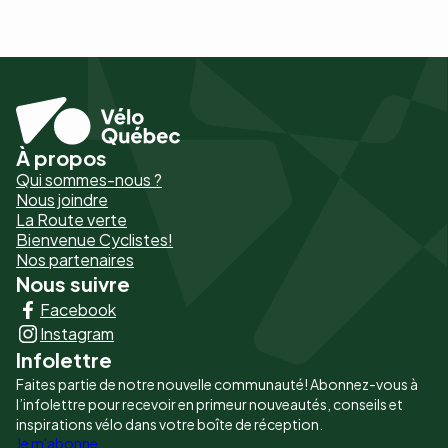
À propos
Pied
Qui sommes-nous ?
de
Nous joindre
La Route verte
page
Bienvenue Cyclistes!
-
Nos partenaires
Nous suivre
Liens
Facebook
principaux
Instagram
Infolettre
Faites partie de notre nouvelle communauté! Abonnez-vous à
l’infolettre pour recevoir en primeur nouveautés, conseils et
inspirations vélo dans votre boîte de réception.
Je m'abonne