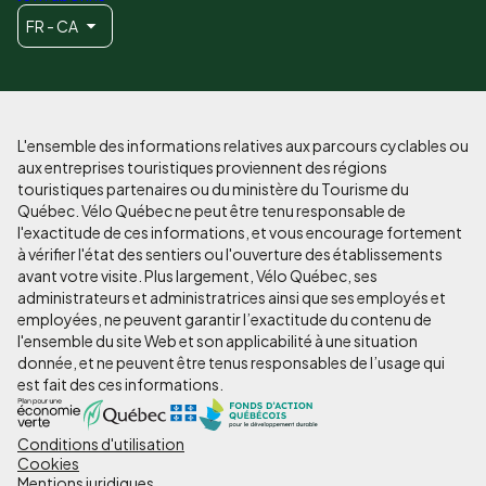
FR - CA
L'ensemble des informations relatives aux parcours cyclables ou
aux entreprises touristiques proviennent des régions
touristiques partenaires ou du ministère du Tourisme du
Québec. Vélo Québec ne peut être tenu responsable de
l'exactitude de ces informations, et vous encourage fortement
à vérifier l'état des sentiers ou l'ouverture des établissements
avant votre visite. Plus largement, Vélo Québec, ses
administrateurs et administratrices ainsi que ses employés et
employées, ne peuvent garantir l’exactitude du contenu de
l'ensemble du site Web et son applicabilité à une situation
donnée, et ne peuvent être tenus responsables de l’usage qui
est fait des ces informations.
Conditions d'utilisation
Pied
Cookies
Mentions juridiques