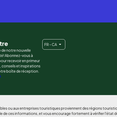
tre
FR - CA
e de notre nouvelle
é! Abonnez-vous à
 pour recevoir en primeur
conseils et inspirations
otre boîte de réception.
e
bles ou aux entreprises touristiques proviennent des régions tourist
e de ces informations, et vous encourage fortement à vérifier l'état d