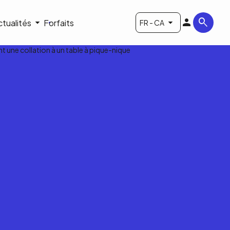
ctualités
Forfaits
FR - CA