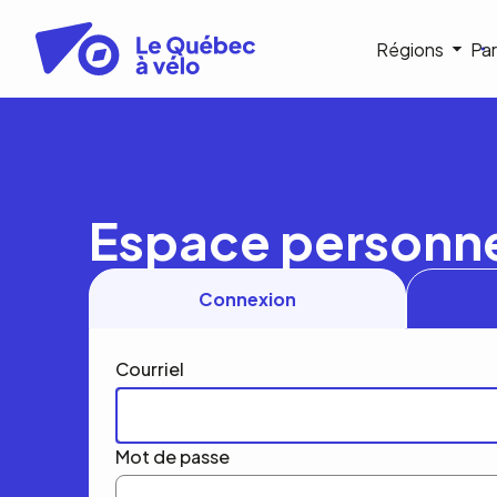
Aller
au
Navigat
Régions
Par
contenu
principal
princip
Espace personn
Connexion
Courriel
Mot de passe