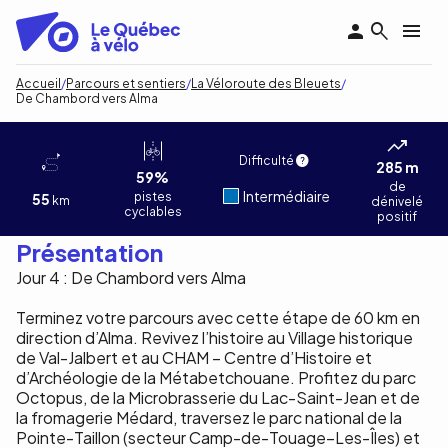
Aller
au
contenu
principal
Fil
Accueil
Parcours et sentiers
La Véloroute des Bleuets
De Chambord vers Alma
d'Ariane
De Chambord vers Alma
Difficulté
285 m
59%
de
Intermédiaire
pistes
55
km
dénivelé
cyclables
positif
Présentation
Jour 4 : De Chambord vers Alma
Terminez votre parcours avec cette étape de 60 km en
direction d’Alma. Revivez l’histoire au Village historique
de Val-Jalbert et au CHAM – Centre d’Histoire et
d’Archéologie de la Métabetchouane. Profitez du parc
Octopus, de la Microbrasserie du Lac-Saint-Jean et de
la fromagerie Médard, traversez le parc national de la
Pointe-Taillon (secteur Camp-de-Touage–Les-Îles) et