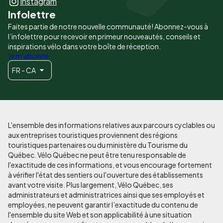
Instagram
Infolettre
Faites partie de notre nouvelle communauté! Abonnez-vous à
l’infolettre pour recevoir en primeur nouveautés, conseils et
inspirations vélo dans votre boîte de réception.
Je m'abonne
FR - CA
L'ensemble des informations relatives aux parcours cyclables ou
aux entreprises touristiques proviennent des régions
touristiques partenaires ou du ministère du Tourisme du
Québec. Vélo Québec ne peut être tenu responsable de
l'exactitude de ces informations, et vous encourage fortement
à vérifier l'état des sentiers ou l'ouverture des établissements
avant votre visite. Plus largement, Vélo Québec, ses
administrateurs et administratrices ainsi que ses employés et
employées, ne peuvent garantir l’exactitude du contenu de
l'ensemble du site Web et son applicabilité à une situation