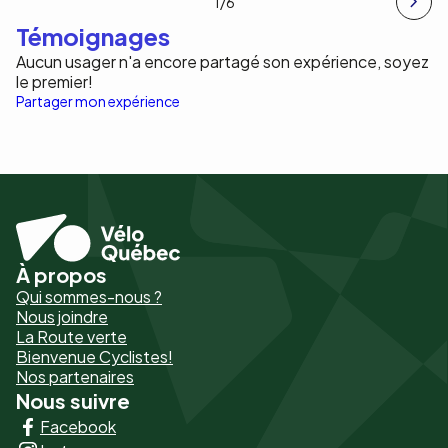
1
/6
Témoignages
Aucun usager n'a encore partagé son expérience, soyez
le premier!
Partager mon expérience
À propos
Pied
Qui sommes-nous ?
de
Nous joindre
La Route verte
page
Bienvenue Cyclistes!
-
Nos partenaires
Nous suivre
Liens
Facebook
principaux