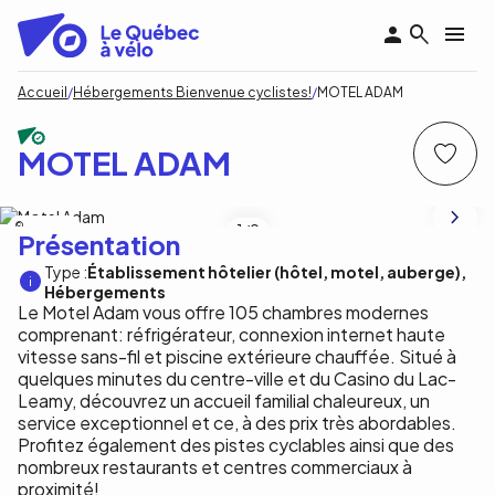
Aller
au
contenu
principal
Fil
Accueil
Hébergements Bienvenue cyclistes!
MOTEL ADAM
d'Ariane
MOTEL ADAM
Motel Adam
1
/9
Présentation
Type :
Établissement hôtelier (hôtel, motel, auberge)
Hébergements
Le Motel Adam vous offre 105 chambres modernes
comprenant: réfrigérateur, connexion internet haute
vitesse sans-fil et piscine extérieure chauffée. Situé à
quelques minutes du centre-ville et du Casino du Lac-
Leamy, découvrez un accueil familial chaleureux, un
service exceptionnel et ce, à des prix très abordables.
Profitez également des pistes cyclables ainsi que des
nombreux restaurants et centres commerciaux à
proximité!