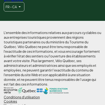
Je m'abonne
FR - CA
L'ensemble des informations relatives aux parcours cyclables ou
aux entreprises touristiques proviennent des régions
touristiques partenaires ou du ministère du Tourisme du
Québec. Vélo Québec ne peut être tenu responsable de
l'exactitude de ces informations, et vous encourage fortement
à vérifier l'état des sentiers ou l'ouverture des établissements
avant votre visite. Plus largement, Vélo Québec, ses
administrateurs et administratrices ainsi que ses employés et
employées, ne peuvent garantir l’exactitude du contenu de
l'ensemble du site Web et son applicabilité à une situation
donnée, et ne peuvent être tenus responsables de l’usage qui
est fait des ces informations.
Conditions d'utilisation
Pied
Cookies