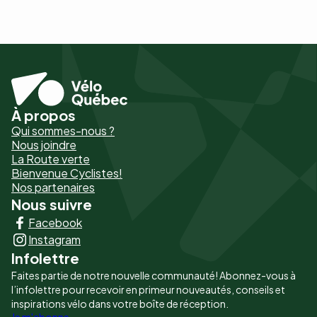
À propos
Pied
Qui sommes-nous ?
de
Nous joindre
La Route verte
page
Bienvenue Cyclistes!
-
Nos partenaires
Nous suivre
Liens
Facebook
principaux
Instagram
Infolettre
Faites partie de notre nouvelle communauté! Abonnez-vous à
l’infolettre pour recevoir en primeur nouveautés, conseils et
inspirations vélo dans votre boîte de réception.