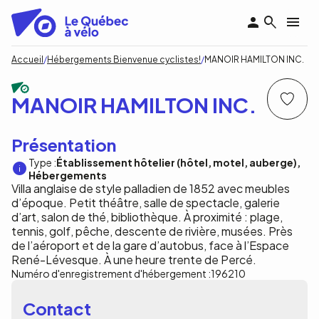
Aller
au
contenu
principal
Fil
Accueil
Hébergements Bienvenue cyclistes!
MANOIR HAMILTON INC.
d'Ariane
MANOIR HAMILTON INC.
Présentation
Type :
Établissement hôtelier (hôtel, motel, auberge)
Hébergements
Villa anglaise de style palladien de 1852 avec meubles
d’époque. Petit théâtre, salle de spectacle, galerie
d’art, salon de thé, bibliothèque. À proximité : plage,
tennis, golf, pêche, descente de rivière, musées. Près
de l’aéroport et de la gare d’autobus, face à l’Espace
René-Lévesque. À une heure trente de Percé.
Numéro d'enregistrement d'hébergement :
196210
Contact