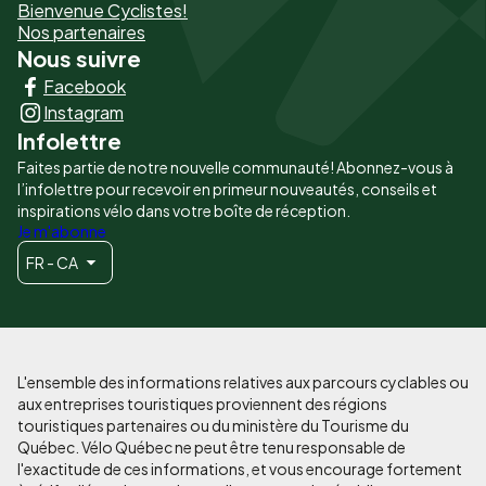
Bienvenue Cyclistes!
-
Nos partenaires
Nous suivre
Liens
Facebook
principaux
Instagram
Infolettre
Faites partie de notre nouvelle communauté! Abonnez-vous à
l’infolettre pour recevoir en primeur nouveautés, conseils et
inspirations vélo dans votre boîte de réception.
Je m'abonne
FR - CA
L'ensemble des informations relatives aux parcours cyclables ou
aux entreprises touristiques proviennent des régions
touristiques partenaires ou du ministère du Tourisme du
Québec. Vélo Québec ne peut être tenu responsable de
l'exactitude de ces informations, et vous encourage fortement