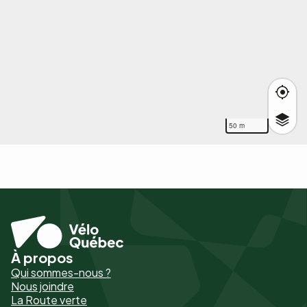
50 m
À propos
Pied
Qui sommes-nous ?
de
Nous joindre
La Route verte
page