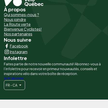
À propos
Pied
Qui sommes-nous ?
de
Nous joindre
La Route verte
page
Bienvenue Cyclistes!
-
Nos partenaires
Nous suivre
Liens
Facebook
principaux
Instagram
Infolettre
Faites partie de notre nouvelle communauté! Abonnez-vous à
l’infolettre pour recevoir en primeur nouveautés, conseils et
inspirations vélo dans votre boîte de réception.
Je m'abonne
FR - CA