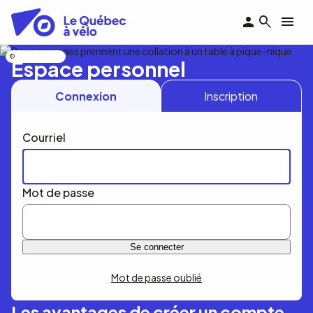
Aller
au
contenu
principal
Nicolas Bourdeau
Espace personnel
Connexion
Inscription
Courriel
Mot de passe
Mot de passe oublié
Les avantages de créer un compte