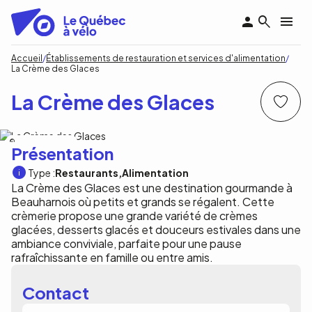
Aller
au
contenu
principal
Fil
Accueil
Établissements de restauration et services d'alimentation
La Crème des Glaces
d'Ariane
La Crème des Glaces
La Crème des Glaces
Présentation
Type :
Restaurants
Alimentation
La Crème des Glaces est une destination gourmande à
Beauharnois où petits et grands se régalent. Cette
crèmerie propose une grande variété de crèmes
glacées, desserts glacés et douceurs estivales dans une
ambiance conviviale, parfaite pour une pause
rafraîchissante en famille ou entre amis.
Contact