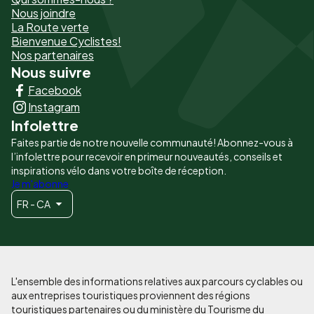
de
Nous joindre
La Route verte
page
Bienvenue Cyclistes!
-
Nos partenaires
Nous suivre
Liens
Facebook
principaux
Instagram
Infolettre
Faites partie de notre nouvelle communauté! Abonnez-vous à
l’infolettre pour recevoir en primeur nouveautés, conseils et
inspirations vélo dans votre boîte de réception.
Je m'abonne
FR - CA
L'ensemble des informations relatives aux parcours cyclables ou
aux entreprises touristiques proviennent des régions
touristiques partenaires ou du ministère du Tourisme du