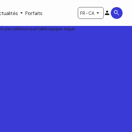
ctualités
Forfaits
FR - CA