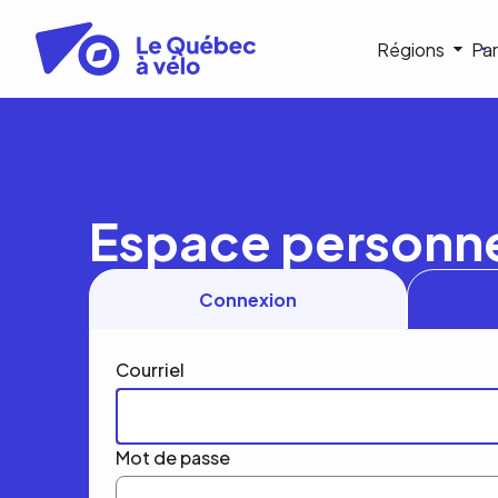
Aller
au
Navigat
Régions
Par
contenu
principal
princip
Espace personn
Connexion
Courriel
Mot de passe