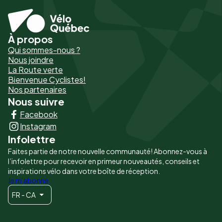
À propos
Pied
Qui sommes-nous ?
de
Nous joindre
La Route verte
page
Bienvenue Cyclistes!
-
Nos partenaires
Nous suivre
Liens
Facebook
principaux
Instagram
Infolettre
Faites partie de notre nouvelle communauté! Abonnez-vous à
l’infolettre pour recevoir en primeur nouveautés, conseils et
inspirations vélo dans votre boîte de réception.
Je m'abonne
FR - CA