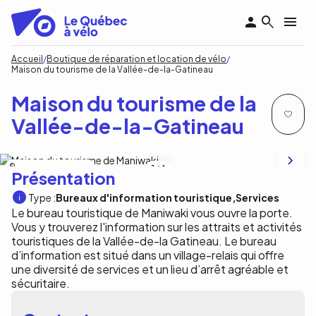
Aller
au
contenu
principal
Fil
Accueil
Boutique de réparation et location de vélo
Maison du tourisme de la Vallée-de-la-Gatineau
d'Ariane
Maison du tourisme de la
Vallée-de-la-Gatineau
MRC Vallée-de-la-Gatineau
1
/4
Présentation
Type :
Bureaux d'information touristique
Services
Le bureau touristique de Maniwaki vous ouvre la porte.
Vous y trouverez l'information sur les attraits et activités
touristiques de la Vallée-de-la Gatineau. Le bureau
d’information est situé dans un village-relais qui offre
une diversité de services et un lieu d’arrêt agréable et
sécuritaire.