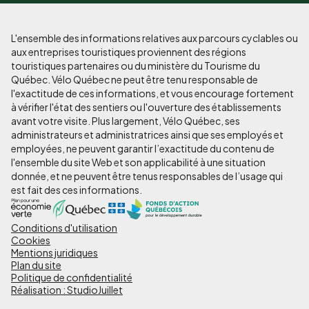
L'ensemble des informations relatives aux parcours cyclables ou
aux entreprises touristiques proviennent des régions
touristiques partenaires ou du ministère du Tourisme du
Québec. Vélo Québec ne peut être tenu responsable de
l'exactitude de ces informations, et vous encourage fortement
à vérifier l'état des sentiers ou l'ouverture des établissements
avant votre visite. Plus largement, Vélo Québec, ses
administrateurs et administratrices ainsi que ses employés et
employées, ne peuvent garantir l’exactitude du contenu de
l'ensemble du site Web et son applicabilité à une situation
donnée, et ne peuvent être tenus responsables de l’usage qui
est fait des ces informations.
Conditions d'utilisation
Pied
Cookies
de
Mentions juridiques
Plan du site
page
Politique de confidentialité
Réalisation : StudioJuillet
-