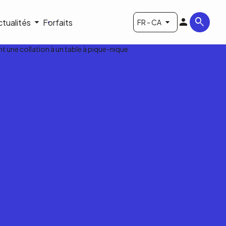
ctualités
Forfaits
FR - CA