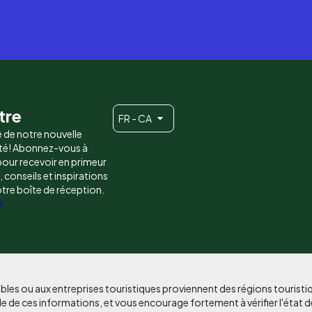
tre
FR - CA
e de notre nouvelle
é! Abonnez-vous à
 pour recevoir en primeur
conseils et inspirations
otre boîte de réception.
e
bles ou aux entreprises touristiques proviennent des régions tourist
e de ces informations, et vous encourage fortement à vérifier l'état d