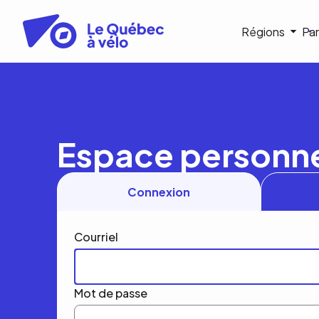
Aller
au
Navigat
Régions
Par
contenu
principal
princip
Espace personn
Connexion
Courriel
Mot de passe