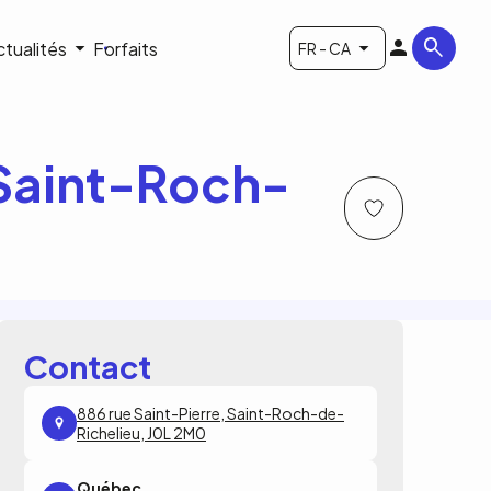
ctualités
Forfaits
FR - CA
 Saint-Roch-
Contact
886 rue Saint-Pierre, Saint-Roch-de-
Richelieu, J0L 2M0