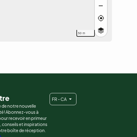
50 m
tre
FR - CA
e de notre nouvelle
é! Abonnez-vous à
 pour recevoir en primeur
conseils et inspirations
otre boîte de réception.
e