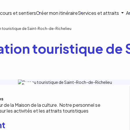
ion
cours et sentiers
Créer mon itinéraire
Services et attraits
A
ale
n touristique de Saint-Roch-de-Richelieu
tion touristique de
L.Stock
es
eur de la Maison de la culture. Notre personnel se
r les activités et les attraits touristiques
nt