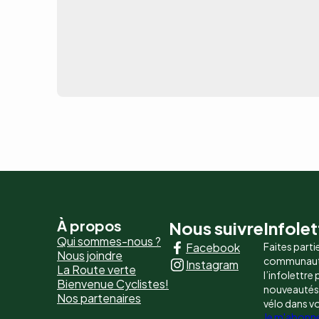
Pied
À propos
Nous suivre
Infolet
Qui sommes-nous ?
Facebook
Faites parti
de
Nous joindre
communaut
Instagram
La Route verte
page
l’infolettre
Bienvenue Cyclistes!
nouveautés, 
Nos partenaires
-
vélo dans v
Je m'abonn