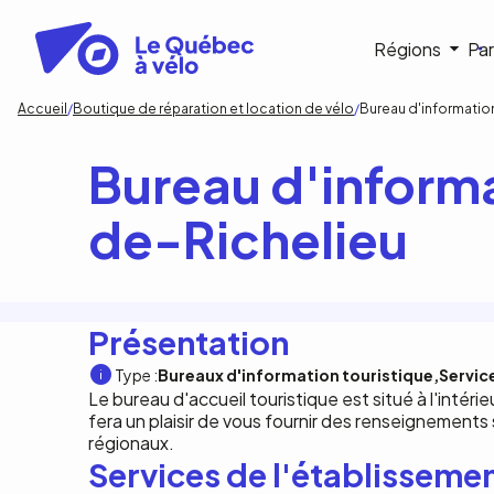
Aller
au
Navigat
Régions
Par
contenu
principal
princip
Fil
Accueil
Boutique de réparation et location de vélo
Bureau d'informatio
d'Ariane
Bureau d'informa
de-Richelieu
Présentation
Type :
Bureaux d'information touristique
Servic
Le bureau d'accueil touristique est situé à l'intéri
fera un plaisir de vous fournir des renseignements su
régionaux.
Services de l'établisseme