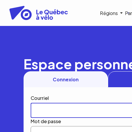
Aller
au
Navigat
Régions
Par
contenu
principal
princip
Espace personn
Connexion
Courriel
Mot de passe