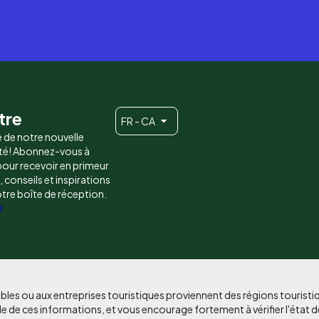
tre
FR - CA
e de notre nouvelle
é! Abonnez-vous à
 pour recevoir en primeur
conseils et inspirations
otre boîte de réception.
e
bles ou aux entreprises touristiques proviennent des régions tourist
e de ces informations, et vous encourage fortement à vérifier l'état d