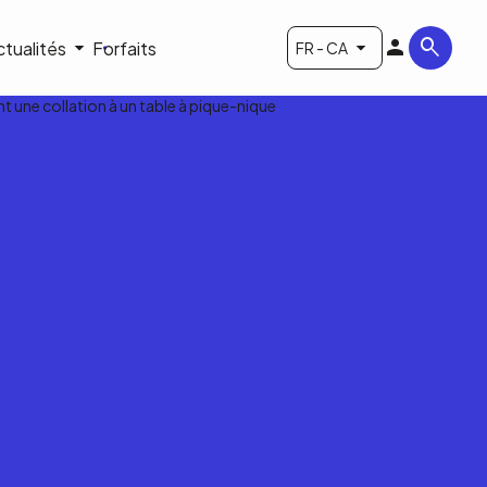
ctualités
Forfaits
FR - CA