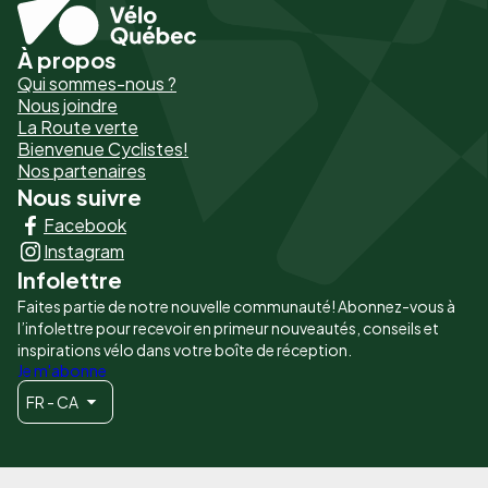
À propos
Pied
Qui sommes-nous ?
de
Nous joindre
La Route verte
page
Bienvenue Cyclistes!
-
Nos partenaires
Nous suivre
Liens
Facebook
principaux
Instagram
Infolettre
Faites partie de notre nouvelle communauté! Abonnez-vous à
l’infolettre pour recevoir en primeur nouveautés, conseils et
inspirations vélo dans votre boîte de réception.
Je m'abonne
FR - CA