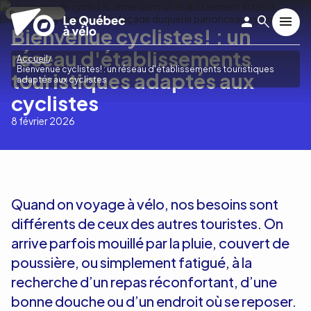
Aller
Nicolas Bourdeau
au
Bienvenue cyclistes! : un
contenu
principal
réseau d'établissements
Fil
Accueil
Bienvenue cyclistes! : un réseau d'établissements touristiques
touristiques adaptés aux
d'Ariane
adaptés aux cyclistes
cyclistes
8 février 2026
Quand on voyage à vélo, nos besoins sont
différents de ceux des autres touristes. On
arrive parfois mouillé par la pluie, couvert de
poussière, ou simplement fatigué, à la
recherche d’un repas réconfortant, d’une
bonne douche ou d’un endroit où se reposer.