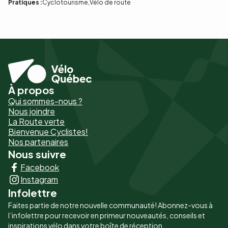
Pratiques :
Cyclotourisme
Vélo de route
À propos
Pied
Qui sommes-nous ?
de
Nous joindre
La Route verte
page
Bienvenue Cyclistes!
-
Nos partenaires
Nous suivre
Liens
Facebook
principaux
Instagram
Infolettre
Faites partie de notre nouvelle communauté! Abonnez-vous à
l’infolettre pour recevoir en primeur nouveautés, conseils et
inspirations vélo dans votre boîte de réception.