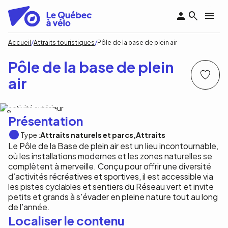
Aller
au
contenu
principal
Fil
Accueil
Attraits touristiques
Pôle de la base de plein air
d'Ariane
Pôle de la base de plein
air
Ville de Saint-Constant
Présentation
Type :
Attraits naturels et parcs
Attraits
Le Pôle de la Base de plein air est un lieu incontournable,
où les installations modernes et les zones naturelles se
complètent à merveille. Conçu pour offrir une diversité
d’activités récréatives et sportives, il est accessible via
les pistes cyclables et sentiers du Réseau vert et invite
petits et grands à s'évader en pleine nature tout au long
de l’année.
Localiser le contenu