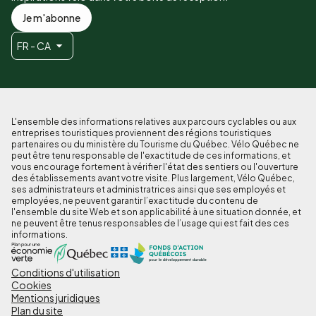
Je m'abonne
FR - CA
L'ensemble des informations relatives aux parcours cyclables ou aux
entreprises touristiques proviennent des régions touristiques
partenaires ou du ministère du Tourisme du Québec. Vélo Québec ne
peut être tenu responsable de l'exactitude de ces informations, et
vous encourage fortement à vérifier l'état des sentiers ou l'ouverture
des établissements avant votre visite. Plus largement, Vélo Québec,
ses administrateurs et administratrices ainsi que ses employés et
employées, ne peuvent garantir l’exactitude du contenu de
l'ensemble du site Web et son applicabilité à une situation donnée, et
ne peuvent être tenus responsables de l’usage qui est fait des ces
informations.
Conditions d'utilisation
Pied
Cookies
de
Mentions juridiques
Plan du site