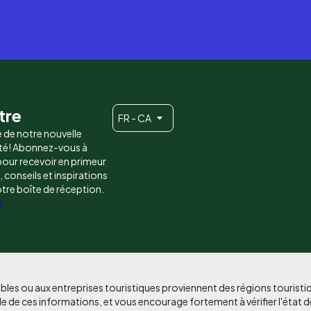
tre
FR - CA
e de notre nouvelle
é! Abonnez-vous à
 pour recevoir en primeur
conseils et inspirations
otre boîte de réception.
e
bles ou aux entreprises touristiques proviennent des régions tourist
e de ces informations, et vous encourage fortement à vérifier l'état d