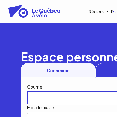
Aller
au
Navigat
Régions
Par
contenu
principal
princip
Espace personn
Connexion
Courriel
Mot de passe