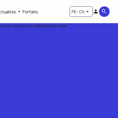
ctualités
Forfaits
FR - CA