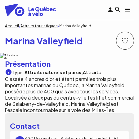
Aller
au
contenu
principal
Fil
Accueil
Attraits touristiques
Marina Valleyfield
d'Ariane
Marina Valleyfield
Marina Valleyfield
Présentation
Type :
Attraits naturels et parcs
Attraits
Classée 4 ancres d'or et étant parmi les trois plus
importantes marinas du Québec, la Marina Valleyfield
possède plus de 400 quais avec tous les services.
Localisée à deux pas du centre-ville festif et commercial
de Salaberry-de-Valleyfield, Marina Valleyfield est
l'escale incontournable sur la voie des Milles-Îles.
Contact
420 Rue Victoria, Salaberry-de-Valleyfield, J6T