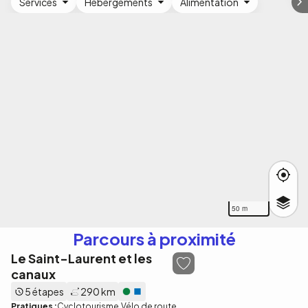
Services
Hébergements
Alimentation
50 m
Parcours à proximité
Le Saint-Laurent et les
canaux
5 étapes
290 km
Pratiques :
Cyclotourisme
Vélo de route