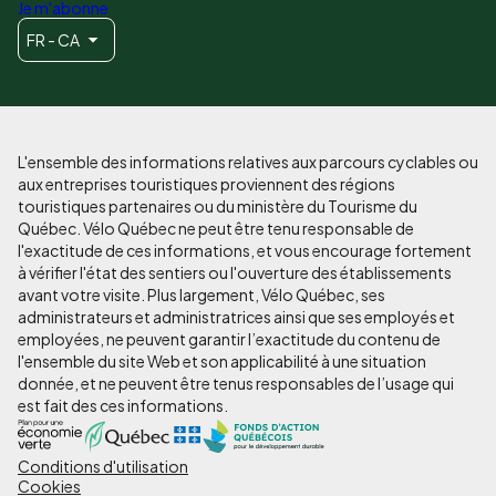
Je m'abonne
FR - CA
L'ensemble des informations relatives aux parcours cyclables ou
aux entreprises touristiques proviennent des régions
touristiques partenaires ou du ministère du Tourisme du
Québec. Vélo Québec ne peut être tenu responsable de
l'exactitude de ces informations, et vous encourage fortement
à vérifier l'état des sentiers ou l'ouverture des établissements
avant votre visite. Plus largement, Vélo Québec, ses
administrateurs et administratrices ainsi que ses employés et
employées, ne peuvent garantir l’exactitude du contenu de
l'ensemble du site Web et son applicabilité à une situation
donnée, et ne peuvent être tenus responsables de l’usage qui
est fait des ces informations.
Conditions d'utilisation
Pied
Cookies