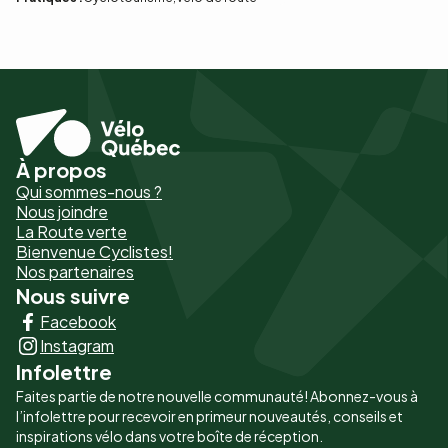
À propos
Pied
Qui sommes-nous ?
de
Nous joindre
La Route verte
page
Bienvenue Cyclistes!
-
Nos partenaires
Nous suivre
Liens
Facebook
principaux
Instagram
Infolettre
Faites partie de notre nouvelle communauté! Abonnez-vous à
l’infolettre pour recevoir en primeur nouveautés, conseils et
inspirations vélo dans votre boîte de réception.