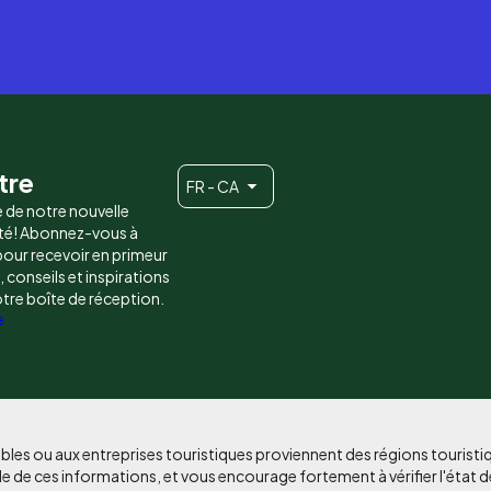
tre
FR - CA
e de notre nouvelle
é! Abonnez-vous à
 pour recevoir en primeur
conseils et inspirations
otre boîte de réception.
e
bles ou aux entreprises touristiques proviennent des régions tourist
e de ces informations, et vous encourage fortement à vérifier l'état d