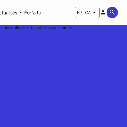
ctualités
Forfaits
FR - CA