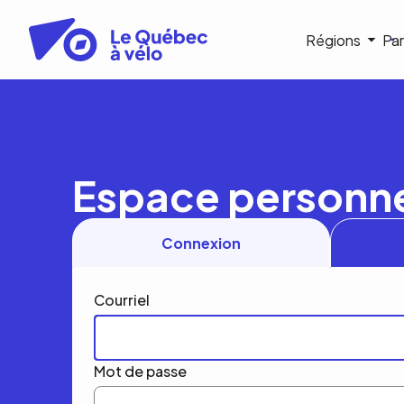
Aller
au
Navigat
Régions
Par
contenu
principal
princip
Espace personn
Connexion
Courriel
Mot de passe