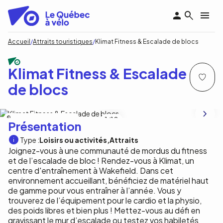
Aller
au
contenu
principal
Fil
Accueil
Attraits touristiques
Klimat Fitness & Escalade de blocs
d'Ariane
Klimat Fitness & Escalade
de blocs
Klimat Fitness & Escalade de blocs
1
/10
Présentation
Type :
Loisirs ou activités
Attraits
Joignez-vous à une communauté de mordus du fitness
et de l’escalade de bloc ! Rendez-vous à Klimat, un
centre d'entraînement à Wakefield. Dans cet
environnement accueillant, bénéficiez de matériel haut
de gamme pour vous entraîner à l’année. Vous y
trouverez de l’équipement pour le cardio et la physio,
des poids libres et bien plus ! Mettez-vous au défi en
gravissant le mur d’escalade ou testez vos habiletés