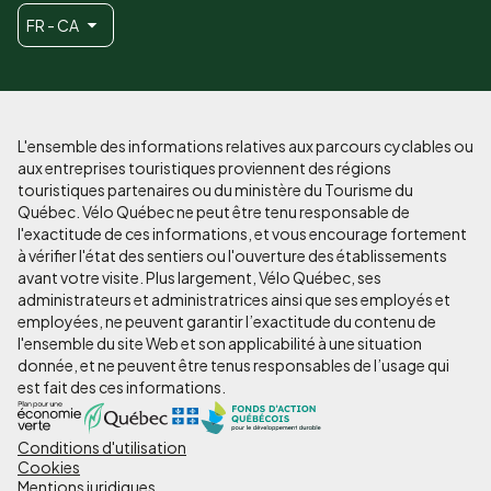
FR - CA
L'ensemble des informations relatives aux parcours cyclables ou
aux entreprises touristiques proviennent des régions
touristiques partenaires ou du ministère du Tourisme du
Québec. Vélo Québec ne peut être tenu responsable de
l'exactitude de ces informations, et vous encourage fortement
à vérifier l'état des sentiers ou l'ouverture des établissements
avant votre visite. Plus largement, Vélo Québec, ses
administrateurs et administratrices ainsi que ses employés et
employées, ne peuvent garantir l’exactitude du contenu de
l'ensemble du site Web et son applicabilité à une situation
donnée, et ne peuvent être tenus responsables de l’usage qui
est fait des ces informations.
Conditions d'utilisation
Pied
Cookies
de
Mentions juridiques