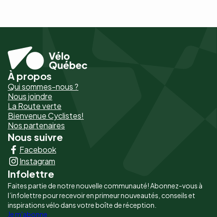
À propos
Pied
Qui sommes-nous ?
de
Nous joindre
La Route verte
page
Bienvenue Cyclistes!
-
Nos partenaires
Nous suivre
Liens
Facebook
principaux
Instagram
Infolettre
Faites partie de notre nouvelle communauté! Abonnez-vous à
l’infolettre pour recevoir en primeur nouveautés, conseils et
inspirations vélo dans votre boîte de réception.
Je m'abonne