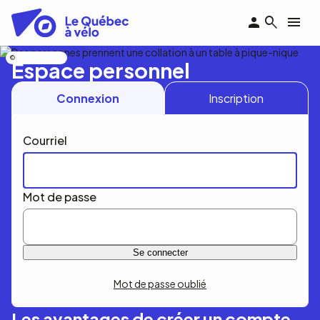
Aller
au
contenu
principal
Nicolas Bourdeau
Espace personnel
Connexion
Inscription
Courriel
Mot de passe
Mot de passe oublié
Les avantages de créer un compte