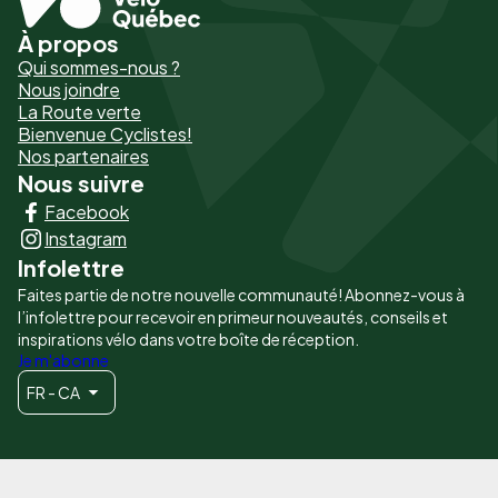
À propos
Pied
Qui sommes-nous ?
de
Nous joindre
La Route verte
page
Bienvenue Cyclistes!
-
Nos partenaires
Nous suivre
Liens
Facebook
principaux
Instagram
Infolettre
Faites partie de notre nouvelle communauté! Abonnez-vous à
l’infolettre pour recevoir en primeur nouveautés, conseils et
inspirations vélo dans votre boîte de réception.
Je m'abonne
FR - CA