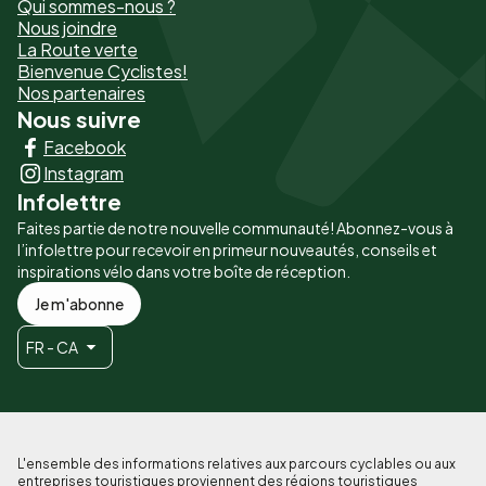
Qui sommes-nous ?
de
Nous joindre
La Route verte
page
Bienvenue Cyclistes!
-
Nos partenaires
Nous suivre
Liens
Facebook
principaux
Instagram
Infolettre
Faites partie de notre nouvelle communauté! Abonnez-vous à
l’infolettre pour recevoir en primeur nouveautés, conseils et
inspirations vélo dans votre boîte de réception.
Je m'abonne
FR - CA
L'ensemble des informations relatives aux parcours cyclables ou aux
entreprises touristiques proviennent des régions touristiques