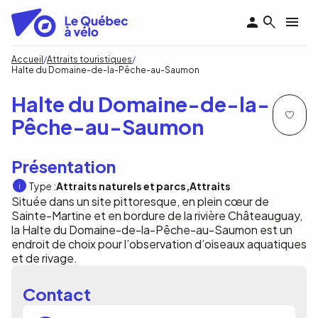
Aller
au
contenu
principal
Fil
Accueil
Attraits touristiques
Halte du Domaine-de-la-Pêche-au-Saumon
d'Ariane
Halte du Domaine-de-la-
Pêche-au-Saumon
Présentation
Type :
Attraits naturels et parcs
Attraits
Située dans un site pittoresque, en plein cœur de
Sainte-Martine et en bordure de la rivière Châteauguay,
la Halte du Domaine-de-la-Pêche-au-Saumon est un
endroit de choix pour l’observation d’oiseaux aquatiques
et de rivage.
Contact