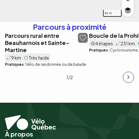
50 m
Parcours à proximité
Parcours rural entre
Boucle de la Prohi
Beauharnois et Sainte-
4 étapes
231 km
Martine
Pratiques :
Cyclotourisme
9 km
Très facile
Pratiques :
Vélo de randonnée ou de balade
1
/2
À propos
Pied