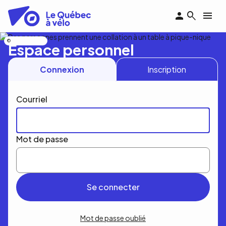
Aller
au
contenu
principal
Nicolas Bourdeau
Espace personnel
Connexion
Inscription
Courriel
Mot de passe
Mot de passe oublié