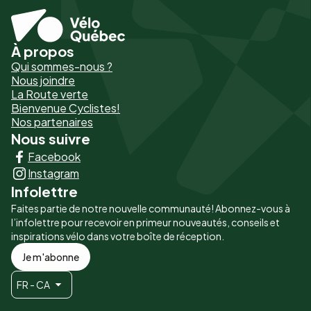
À propos
Pied
Qui sommes-nous ?
de
Nous joindre
La Route verte
page
Bienvenue Cyclistes!
-
Nos partenaires
Nous suivre
Liens
Facebook
principaux
Instagram
Infolettre
Faites partie de notre nouvelle communauté! Abonnez-vous à
l’infolettre pour recevoir en primeur nouveautés, conseils et
inspirations vélo dans votre boîte de réception.
Je m'abonne
FR - CA