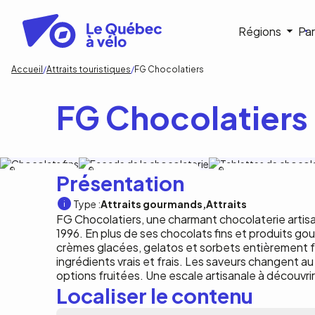
Aller
au
Navigat
Régions
Par
contenu
principal
princip
Fil
Accueil
Attraits touristiques
FG Chocolatiers
d'Ariane
FG Chocolatiers
Mathieu Pratte -
Mathieu Pratte - Chambly Photographie
Mathieu Pratte - Chambly
Présentation
Chambly Photographie
Photographie
Type :
Attraits gourmands
Attraits
FG Chocolatiers, une charmant chocolaterie artis
1996. En plus de ses chocolats fins et produits 
crèmes glacées, gelatos et sorbets entièrement f
ingrédients vrais et frais. Les saveurs changent a
options fruitées. Une escale artisanale à découvrir
Localiser le contenu