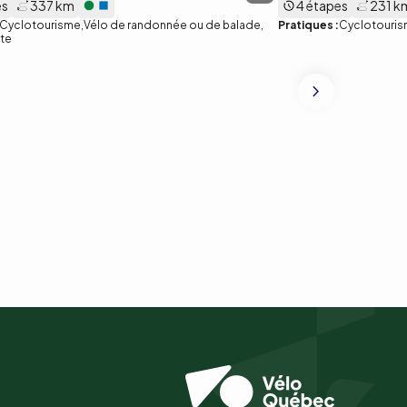
es
337 km
4 étapes
231 k
Cyclotourisme
Vélo de randonnée ou de balade
Pratiques :
Cyclotouri
ute