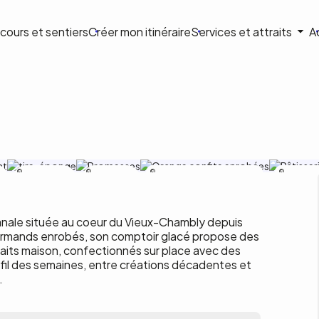
ion
cours et sentiers
Créer mon itinéraire
Services et attraits
A
ale
Mathieu Pratte -
Mathieu Pratte -
Mathieu Pratte - Chambly Photographie
Mathieu Pra
Chambly
Chambly
Photographie
Photographie
anale située au coeur du Vieux-Chambly depuis
gourmands enrobés, son comptoir glacé propose des
aits maison, confectionnés sur place avec des
u fil des semaines, entre créations décadentes et
.