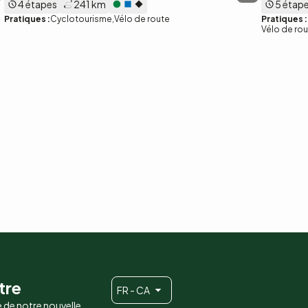
4 étapes
241 km
5 étap
Pratiques :
Cyclotourisme
Vélo de route
Pratiques :
Vélo de ro
tre
FR - CA
e de notre nouvelle