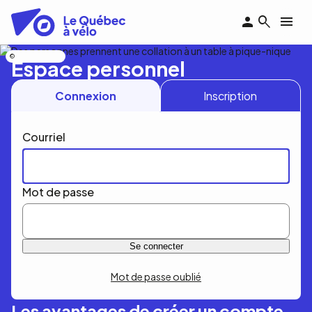
Aller
au
contenu
principal
Nicolas Bourdeau
Espace personnel
Connexion
Inscription
Courriel
Mot de passe
Mot de passe oublié
Les avantages de créer un compte