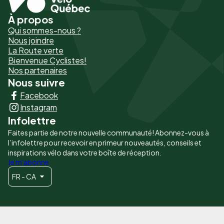
À propos
Pied
Qui sommes-nous ?
de
Nous joindre
La Route verte
page
Bienvenue Cyclistes!
-
Nos partenaires
Nous suivre
Liens
Facebook
principaux
Instagram
Infolettre
Faites partie de notre nouvelle communauté! Abonnez-vous à
l’infolettre pour recevoir en primeur nouveautés, conseils et
inspirations vélo dans votre boîte de réception.
Je m'abonne
FR - CA