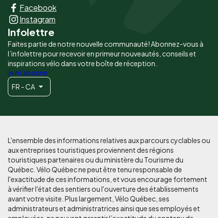
Facebook
principaux
Instagram
Infolettre
Faites partie de notre nouvelle communauté! Abonnez-vous à
l’infolettre pour recevoir en primeur nouveautés, conseils et
inspirations vélo dans votre boîte de réception.
Je m'abonne
FR - CA
L'ensemble des informations relatives aux parcours cyclables ou
aux entreprises touristiques proviennent des régions
touristiques partenaires ou du ministère du Tourisme du
Québec. Vélo Québec ne peut être tenu responsable de
l'exactitude de ces informations, et vous encourage fortement
à vérifier l'état des sentiers ou l'ouverture des établissements
avant votre visite. Plus largement, Vélo Québec, ses
administrateurs et administratrices ainsi que ses employés et