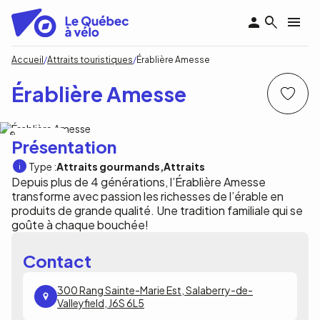
Aller
au
contenu
principal
Fil
Accueil
Attraits touristiques
Érablière Amesse
d'Ariane
Érablière Amesse
Érablière Amesse
Présentation
Type :
Attraits gourmands
Attraits
Depuis plus de 4 générations, l’Érablière Amesse
transforme avec passion les richesses de l’érable en
produits de grande qualité. Une tradition familiale qui se
goûte à chaque bouchée!
Contact
300 Rang Sainte-Marie Est, Salaberry-de-
Valleyfield, J6S 6L5