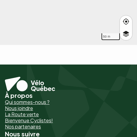
50 m
À propos
Pied
Qui sommes-nous ?
de
Nous joindre
La Route verte
page
Bienvenue Cyclistes!
-
Nos partenaires
Nous suivre
Liens