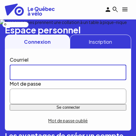
Aller
au
contenu
principal
Nicolas Bourdeau
Espace personnel
Connexion
Inscription
Courriel
Mot de passe
Mot de passe oublié
Les avantages de créer un compte