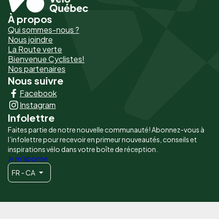
À propos
Pied
Qui sommes-nous ?
de
Nous joindre
La Route verte
page
Bienvenue Cyclistes!
-
Nos partenaires
Nous suivre
Liens
Facebook
principaux
Instagram
Infolettre
Faites partie de notre nouvelle communauté! Abonnez-vous à
l’infolettre pour recevoir en primeur nouveautés, conseils et
inspirations vélo dans votre boîte de réception.
Je m'abonne
FR - CA