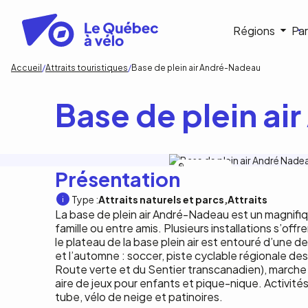
Aller
au
Navigat
Régions
Par
contenu
principal
princip
Fil
Accueil
Attraits touristiques
Base de plein air André-Nadeau
d'Ariane
Base de plein a
Carbure Aventure
Présentation
Type :
Attraits naturels et parcs
Attraits
La base de plein air André-Nadeau est un magnifiq
famille ou entre amis. Plusieurs installations s’offr
le plateau de la base plein air est entouré d’une 
et l’automne : soccer, piste cyclable régionale d
Route verte et du Sentier transcanadien), marche (t
aire de jeux pour enfants et pique-nique. Activités 
tube, vélo de neige et patinoires.