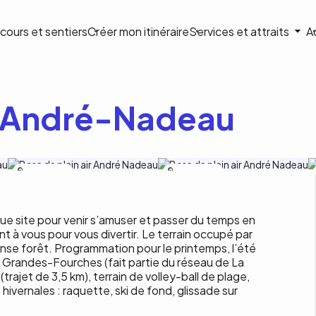
ion
cours et sentiers
Créer mon itinéraire
Services et attraits
A
ale
ir André-Nadeau
Carbure Aventure
Carbure Aventure
ue site pour venir s’amuser et passer du temps en
ent à vous pour vous divertir. Le terrain occupé par
dense forêt. Programmation pour le printemps, l’été
es Grandes-Fourches (fait partie du réseau de La
rajet de 3,5 km), terrain de volley-ball de plage,
hivernales : raquette, ski de fond, glissade sur