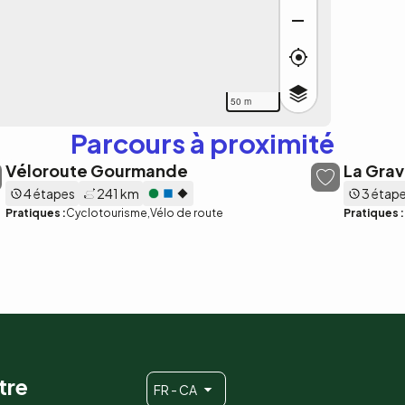
50 m
Parcours à proximité
Véloroute Gourmande
La Grav
4 étapes
241 km
3 étap
Pratiques :
Cyclotourisme
Vélo de route
Pratiques :
tre
FR - CA