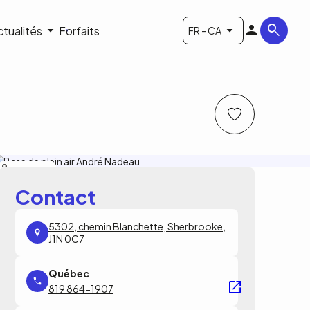
ctualités
Forfaits
FR - CA
Carbure Aventure
Contact
5302, chemin Blanchette, Sherbrooke,
J1N 0C7
819 864-1907