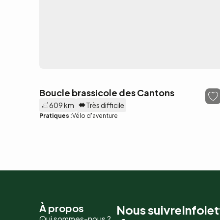
Boucle brassicole des Cantons
609 km
Très difficile
Pratiques :
Vélo d'aventure
Pied
À propos
Nous suivre
Infolet
Qui sommes-nous ?