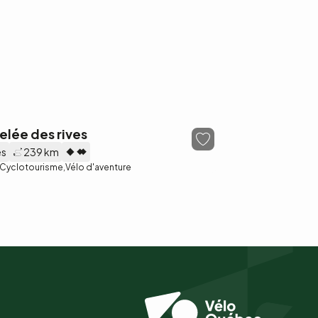
elée des rives
es
239 km
Cyclotourisme
Vélo d'aventure